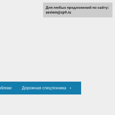
Для любых предложений по сайту:
seviem@cp9.ru
облоки
Дорожная спецтехника