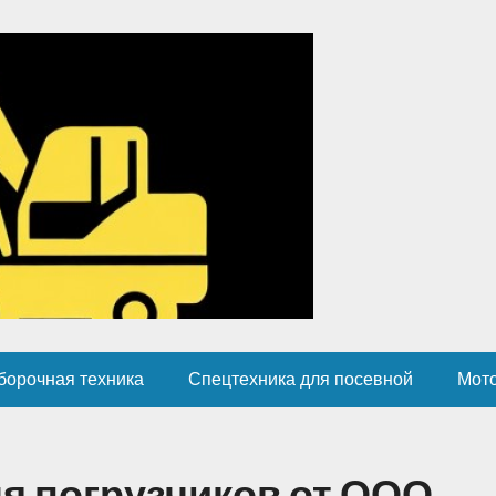
борочная техника
Спецтехника для посевной
Мот
я погрузчиков от ООО