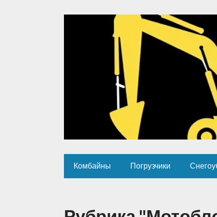
Комбайны
Погрузчики
Снегоу
Рубрика "Мотобл