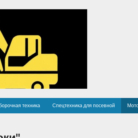
борочная техника
Спецтехника для посевной
Мот
оки"