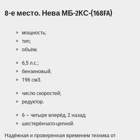
8-е место. Нева МБ-2КС-(168FA)
мощность;
тип;
объём.
6,5 л.с.;
бензиновый;
196 см3.
число скоростей;
редуктор.
6 – четыре вперёд, 2 назад;
шестерёнчато-цепной.
Надёжная и проверенная временем техника от