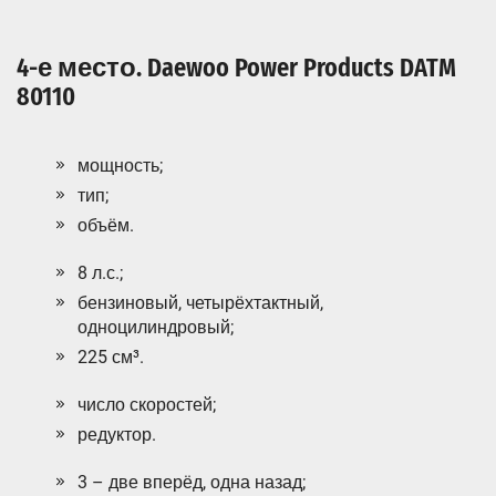
4-е место. Daewoo Power Products DATM
80110
мощность;
тип;
объём.
8 л.с.;
бензиновый, четырёхтактный,
одноцилиндровый;
225 см³.
число скоростей;
редуктор.
3 – две вперёд, одна назад;