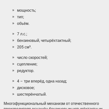
мощность;
тип;
объём.
7 л.с.;
бензиновый, четырёхтактный;
205 см³.
число скоростей;
сцепление;
редуктор.
4 – три вперёд, одна назад;
дисковое;
шестерёнчатый.
Многофункциональный механизм от отечественного
производителя оснащён бензиновым четырёхтактным