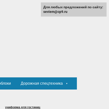
Для любых предложений по сайту:
seviem@cp9.ru
облоки
Дорожная спецтехника
униформа для гостиниц