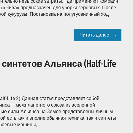
внительно невысокие затраты. Где применяют комбайн
5 «Нива» предназначен для уборки зерновых. После
кой кукурузы. Постановка на полугусеничный ход
Читать далее
интетов Альянса (Half-Life
lf-Life 2) Данная статья представляет собой
янса — межпланетного союза из вселенной
нные силы Альянса на Земле представлены личным
ой есть как и вполне обычная техника, так и синтеты
е боевые машины, …