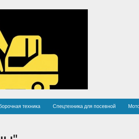
борочная техника
Спецтехника для посевной
Мот
ны"