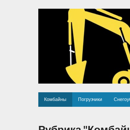
Комбайны
Погрузчики
Снегоу
Рубрика "Комбай