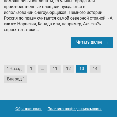
помощи обычной лопаты, то улицы города или
производственные площади нуждаются в
использовании снегоуборщиков. Немного истории
Россия по праву считается самой северной страной. «А
как же Норвегия, Канада или, например, Аляска?» –
спросят знатоки …
Читать далее
Навигация
" Назад
1
...
11
12
13
14
по
Вперед "
записям
Обратная связь
Политика конфиденциальности