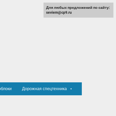
Для любых предложений по сайту:
seviem@cp9.ru
облоки
Дорожная спецтехника