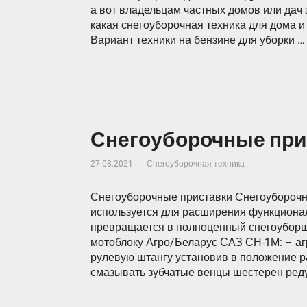
а вот владельцам частных домов или дач 
какая снегоуборочная техника для дома и
Вариант техники на бензине для уборки …
Снегоуборочные при
27.08.2021
Снегоуборочная техника
Снегоуборочные приставки Снегоуборочн
используется для расширения функционал
превращается в полноценный снегоуборщ
мотоблоку Агро/Беларус САЗ СН-1М: – аг
рулевую штангу установив в положение р
смазывать зубчатые венцы шестерен реду