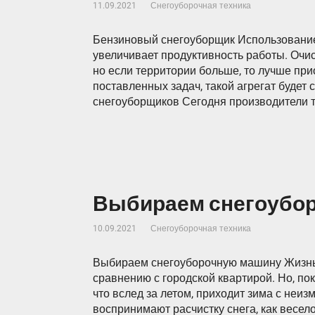
11.09.2021
Снегоуборочная техника
Бензиновый снегоуборщик Использование 
увеличивает продуктивность работы. Очис
но если территории больше, то лучше при
поставленных задач, такой агрегат будет 
снегоуборщиков Сегодня производители т
Выбираем снегоубо
10.09.2021
Снегоуборочная техника
Выбираем снегоуборочную машину Жизнь 
сравнению с городской квартирой. Но, по
что вслед за летом, приходит зима с не
воспринимают расчистку снега, как весе