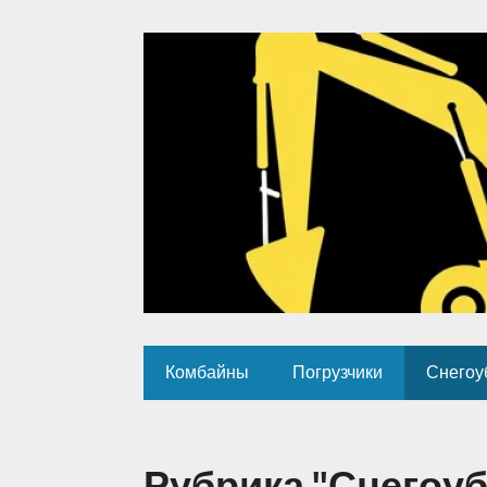
Комбайны
Погрузчики
Снегоу
Рубрика "Снегоуб