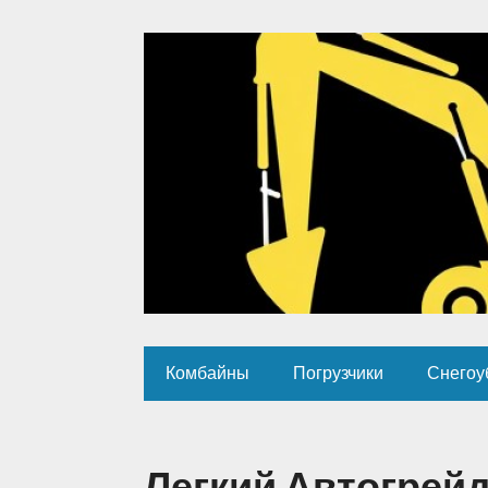
Комбайны
Погрузчики
Снегоу
Легкий Автогрей