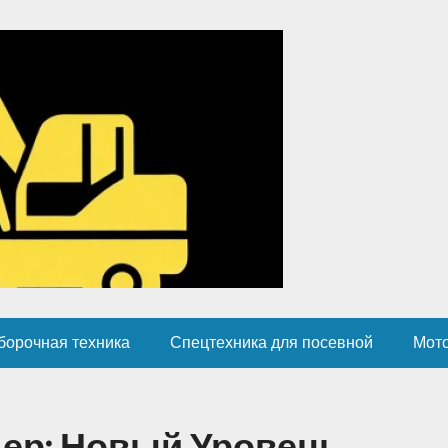
борочная техника
Спецтехника для посевной
Мот
дер: Новый Уровень