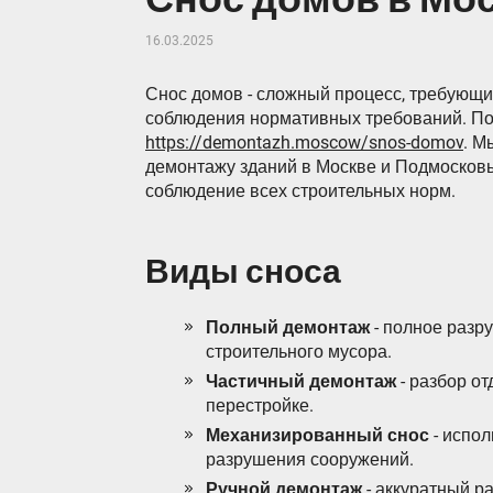
16.03.2025
Снос домов - сложный процесс, требующи
соблюдения нормативных требований. По
https://demontazh.moscow/snos-domov
. М
демонтажу зданий в Москве и Подмосковье
соблюдение всех строительных норм.
Виды сноса
Полный демонтаж
- полное разр
строительного мусора.
Частичный демонтаж
- разбор от
перестройке.
Механизированный снос
- испол
разрушения сооружений.
Ручной демонтаж
- аккуратный р