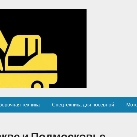
борочная техника
Спецтехника для посевной
Мот
скве и Подмосковье