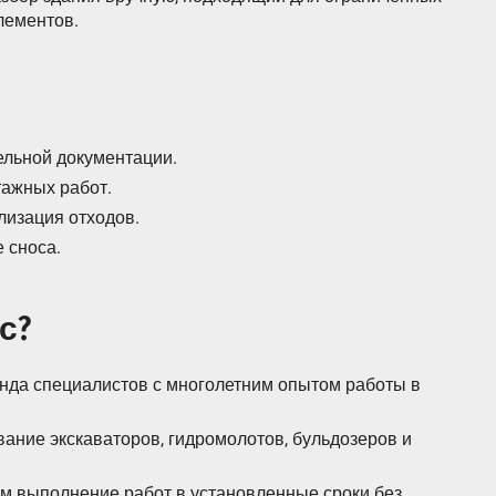
лементов.
ельной документации.
ажных работ.
лизация отходов.
 сноса.
с?
анда специалистов с многолетним опытом работы в
вание экскаваторов, гидромолотов, бульдозеров и
ем выполнение работ в установленные сроки без