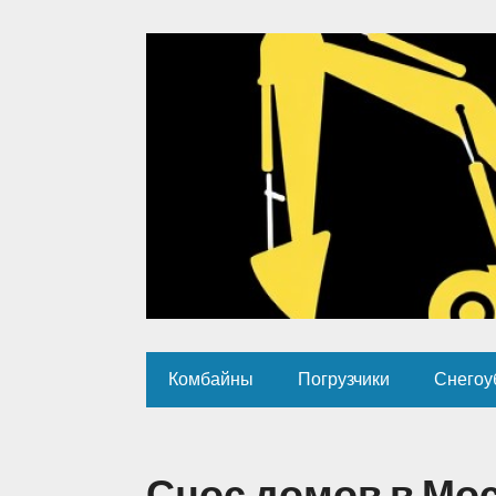
Комбайны
Погрузчики
Снегоу
Снос домов в Мо