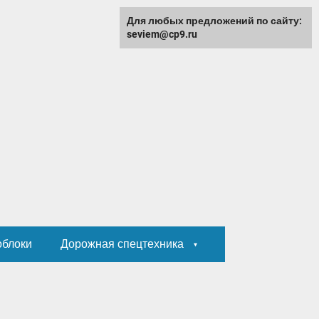
Для любых предложений по сайту:
seviem@cp9.ru
облоки
Дорожная спецтехника