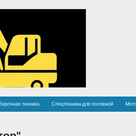
борочная техника
Спецтехника для посевной
Мот
тор"