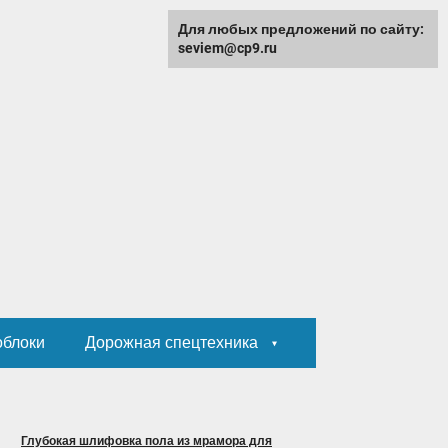
Для любых предложений по сайту:
seviem@cp9.ru
облоки
Дорожная спецтехника
Глубокая шлифовка пола из мрамора для