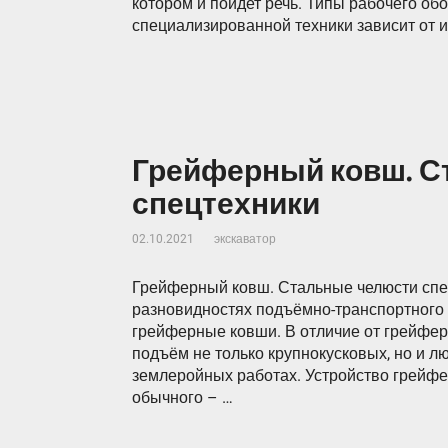
котором и пойдет речь. Типы рабочего об
специализированной техники зависит от 
Грейферный ковш. С
спецтехники
02.10.2021
экскаватор
Грейферный ковш. Стальные челюсти спец
разновидностях подъёмно-транспортного 
грейферные ковши. В отличие от грейфе
подъём не только крупнокусковых, но и лю
землеройных работах. Устройство грейфе
обычного – …