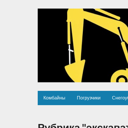
Комбайны
Погрузчики
Снегоу
Рубрика "экскава