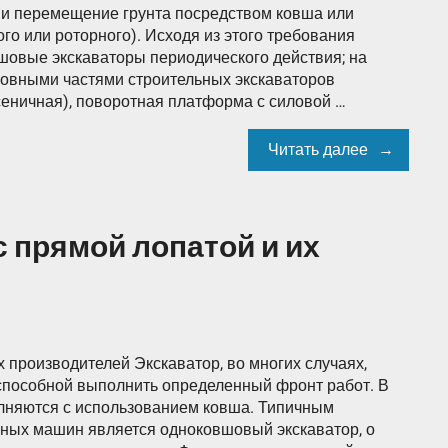
 и перемещение грунта посредством ковша или
о или роторного). Исходя из этого требования
шовые экскаваторы периодического действия; на
новными частями строительных экскаваторов
сеничная), поворотная платформа с силовой …
Читать далее
с прямой лопатой и их
х производителей Экскаватор, во многих случаях,
 способной выполнить определенный фронт работ. В
лняются с использованием ковша. Типичным
йных машин является одноковшовый экскаватор, о