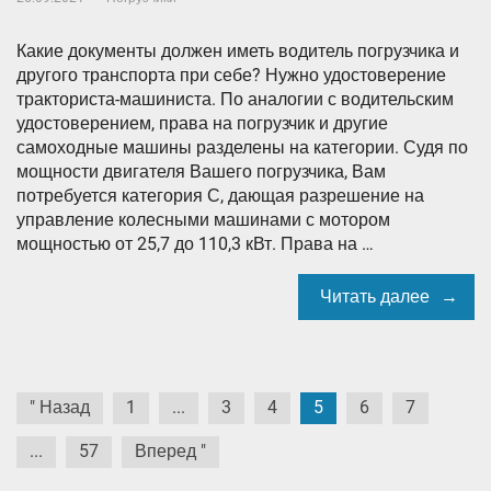
Какие документы должен иметь водитель погрузчика и
другого транспорта при себе? Нужно удостоверение
тракториста-машиниста. По аналогии с водительским
удостоверением, права на погрузчик и другие
самоходные машины разделены на категории. Судя по
мощности двигателя Вашего погрузчика, Вам
потребуется категория С, дающая разрешение на
управление колесными машинами с мотором
мощностью от 25,7 до 110,3 кВт. Права на …
Читать далее
Навигация
" Назад
1
...
3
4
5
6
7
по
...
57
Вперед "
записям