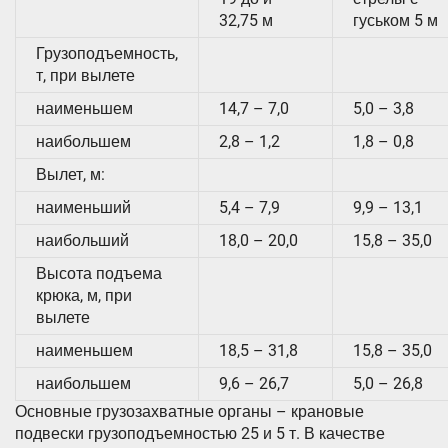
32,75 м
гуськом 5 м
Грузоподъемность,
т, при вылете
наименьшем
14,7 – 7,0
5,0 – 3,8
наибольшем
2,8 – 1,2
1,8 – 0,8
Вылет, м:
наименьший
5,4 – 7,9
9,9 – 13,1
наибольший
18,0 – 20,0
15,8 – 35,0
Высота подъема
крюка, м, при
вылете
наименьшем
18,5 – 31,8
15,8 – 35,0
наибольшем
9,6 – 26,7
5,0 – 26,8
Основные грузозахватные органы – крановые
подвески грузоподъемностью 25 и 5 т. В качестве