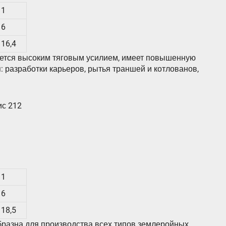
1
6
16,4
ается высоким тяговым усилием, имеет повышенную
: разработки карьеров, рытья траншей и котлованов,
ис 212
1
6
18,5
разна для производства всех типов землеройных