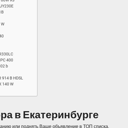
 180W 9S
 JY230E
1B
0 W
40
 R330LC
 PC 400
102 b
R 914 B HDSL
X 140 W
ра в Екатеринбурге
анию или поднять Ваше объявление в ТОП списка,