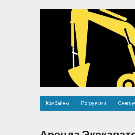
Комбайны
Погрузчики
Снегоу
Аренда Экскавато