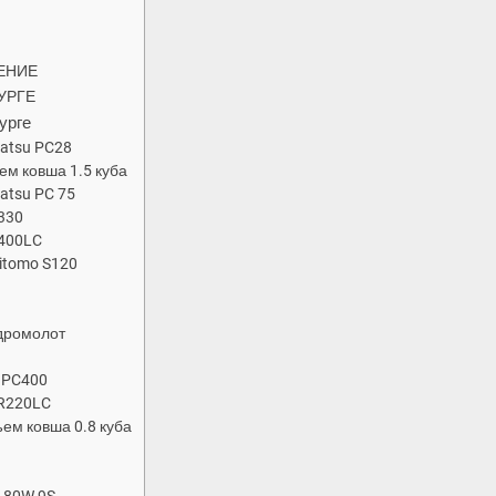
ЕНИЕ
УРГЕ
урге
atsu PC28
ем ковша 1.5 куба
atsu PC 75
X330
X400LC
itomo S120
w
идромолот
 PC400
 R220LC
ъем ковша 0.8 куба