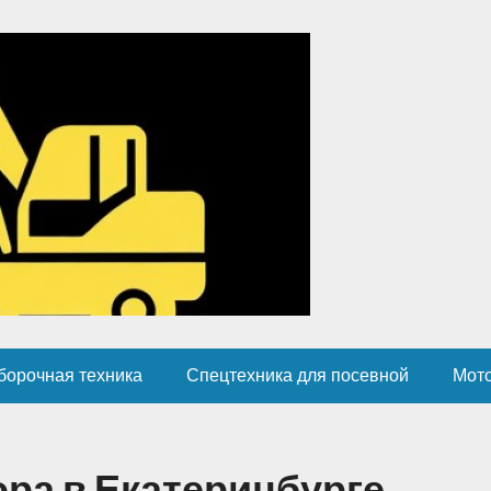
борочная техника
Спецтехника для посевной
Мот
ра в Екатеринбурге