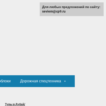
Для любых предложений по сайту:
seviem@cp9.ru
облоки
Дорожная спецтехника
Туры в Дубай/