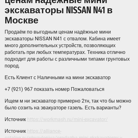
ценам надёжные мини
экскаваторы NISSAN N41 в
Москве
Продаём по выгодным ценам надёжные мини
экскаваторы NISSAN N41 с отвалом. Кабина имеет
много дополнительных устройств, позволяющих
работать при любых температурах. Техника отлично
подходит для работы с различными типами грунтовых
пород.
Есть Клиент с Наличными на мини экскаватор
+7 (921) 967 показать номер Пожаловаться
Ищем м ни экскаватор примерно 2тн, так что бы можно
было созить на эвакуаторе газель. Есть варианты?
Источник
https://workmash.ru/mini-excavator/
Источник
https://alliance-
catalog.ru/obyavleniya/prodazha-mini-ekskavatorov-v-