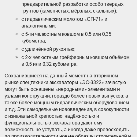
предварительной разработки особо твердых
грунтов (каменистых, мёрзлых, скальных);
с гидравлическим молотом «СП-71» и
аналогичными;
с 5-ти челюстным ковшом в 0,5 или 0,35
кубометра;
с удлинённой рукоятью;
с 2-х челюстным грейферным ковшом объёмом
в 0,5 или 0,32 кубометра.
Сохранившиеся на данный момент на вторичном
рынке спецтехники экскаваторы «ЭО-3322» зачастую
могут быть оснащены «неродными» элементами и
узлами конструкции, гораздо более новых выпусков; а
также более мощным гидравлическим оборудованием
и т.д. Эти самодельные нововведения, в совокупности
с изначальной крепостью, надёжностью и
функциональностью экскаватора дают ему
возможность не уступать, а иногда даже превосходить
по производительности новые образцы строительной и