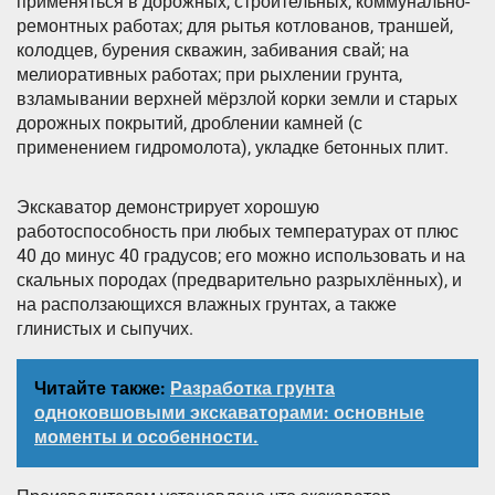
применяться в дорожных, строительных, коммунально-
ремонтных работах; для рытья котлованов, траншей,
колодцев, бурения скважин, забивания свай; на
мелиоративных работах; при рыхлении грунта,
взламывании верхней мёрзлой корки земли и старых
дорожных покрытий, дроблении камней (с
применением гидромолота), укладке бетонных плит.
Экскаватор демонстрирует хорошую
работоспособность при любых температурах от плюс
40 до минус 40 градусов; его можно использовать и на
скальных породах (предварительно разрыхлённых), и
на расползающихся влажных грунтах, а также
глинистых и сыпучих.
Читайте также:
Разработка грунта
одноковшовыми экскаваторами: основные
моменты и особенности.