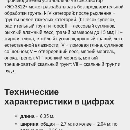
Производителем установлено что экскаватор
«ЭО-3322» может разрабатывать без предварительной
обработки грунты I- IV категорий; после рыхления –
грунты более тяжёлых категорий. (I: Песок-супесок,
растительный грунт и торф; II – лессовый суглинок,
рыхлый влажный лесс, гравий размером до 15 мм; III –
жирная глина, тяжёлый суглинок, крупный гравий, лесс
естественной влажности; IV – ломовая глина, суглинок
со щебнем; V – отвердевший лесс, мягкий мергель,
опока, трепел; VI – крепкий мергель, мягкий
трещиноватый скальный грунт; VII – скальный грунт и
руда.
Технические
характеристики в цифрах
длина
– 8,35 м.
ширина
: общая – 2,7 м; по колее – 2,04 м; по