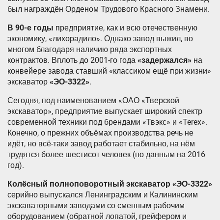
был награждён Орденом Трудового Красного Знамени.
В 90-е годы
предприятие, как и всю отечественную
экономику, «лихорадило». Однако завод выжил, во
многом благодаря наличию ряда экспортных
контрактов. Вплоть до 2001-го года
«задержался»
на
конвейере завода ставший «классиком ещё при жизни»
экскаватор
«ЭО-3322»
.
Сегодня, под наименованием «ОАО «Тверской
экскаватор», предприятие выпускает широкий спектр
современной техники под брендами «Твэкс» и «Terex».
Конечно, о прежних объёмах производства речь не
идёт, но всё-таки завод работает стабильно, на нём
трудятся более шестисот человек (по данным на 2016
год).
Колёсный полноповоротный экскаватор «ЭО-3322»
серийно выпускался Ленинградским и Калининским
экскаваторными заводами со сменным рабочим
оборудованием (обратной лопатой, грейфером и