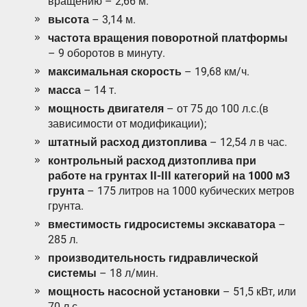
вращению – 2,66 м.
высота
– 3,14 м.
частота вращения поворотной платформы
– 9 оборотов в минуту.
максимальная скорость
– 19,68 км/ч.
масса
– 14 т.
мощность двигателя
– от 75 до 100 л.с.(в
зависимости от модификации);
штатный расход дизтоплива
– 12,54 л в час.
контрольный расход дизтоплива при
работе на грунтах II-III категорий на 1000 м3
грунта
– 175 литров на 1000 кубических метров
грунта.
вместимость гидросистемы экскаватора
–
285 л.
производительность гидравлической
системы
– 18 л/мин.
мощность насосной установки
– 51,5 кВт, или
70 л.с.