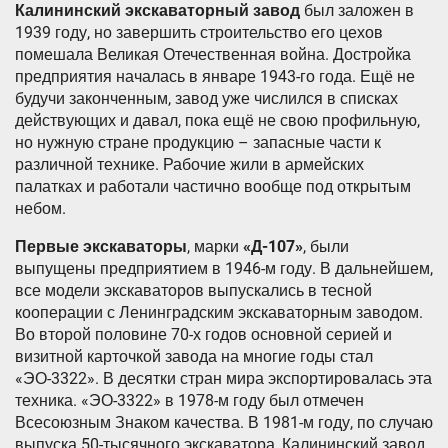
Калининский экскаваторный завод
был заложен в
1939 году, но завершить строительство его цехов
помешала Великая Отечественная война. Достройка
предприятия началась в январе 1943-го года. Ещё не
будучи законченным, завод уже числился в списках
действующих и давал, пока ещё не свою профильную,
но нужную стране продукцию – запасные части к
различной технике. Рабочие жили в армейских
палатках и работали частично вообще под открытым
небом.
Первые экскаваторы
, марки
«Д-107»
, были
выпущены предприятием в 1946-м году. В дальнейшем,
все модели экскаваторов выпускались в тесной
кооперации с Ленинградским экскаваторным заводом.
Во второй половине 70-х годов основной серией и
визитной карточкой завода на многие годы стал
«ЭО-3322». В десятки стран мира экспортировалась эта
техника. «ЭО-3322» в 1978-м году был отмечен
Всесоюзным Знаком качества. В 1981-м году, по случаю
выпуска 50-тысячного экскаватора, Калининский завод