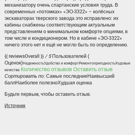
механизатору очень спартанские условия труда. В
современных «потомках» «ЭО-3322» – колёсных
экскаваторах тверского завода это исправлено: их
кабины снабжены соответствующим актуальным
представлениям о минимальном комфорте опциями, в
том числе и кондиционером. Но в кабине «ЭО-3322»
ничего этого нет и ещё не могло быть по определению.
{{ reviewsOverall }}
/ 5
Пользователей
(
Оценок)
Надежность
Удобство и комфорт
Ремонтопригодность
Ходовые
Количество отзывов
Оставить отзыв
качества
Сортировать по:
Самые последниеНаивысший
баллНаиболее полезноХудшая оценка
Будьте первым, чтобы оставить отзыв.
Источник