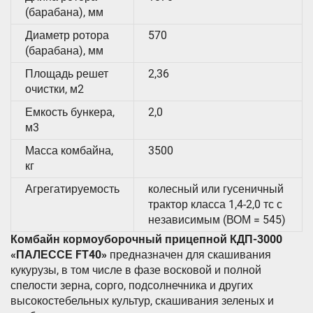
(барабана), мм
Диаметр ротора
570
(барабана), мм
Площадь решет
2,36
очистки, м2
Емкость бункера,
2,0
м3
Масса комбайна,
3500
кг
Агрегатируемость
колесный или гусеничный
трактор класса 1,4-2,0 тс с
независимым (ВОМ = 545)
Комбайн кормоуборочный прицепной КДП-3000
«ПАЛЕССЕ FT40»
предназначен для скашивания
кукурузы, в том числе в фазе восковой и полной
спелости зерна, сорго, подсолнечника и других
высокостебельных культур, скашивания зеленых и