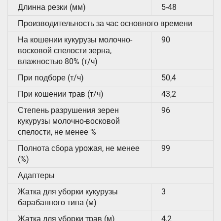
Длинна резки (мм)
5-48
Производительность за час основного времени
На кошении кукурузы молочно-
90
восковой спелости зерна,
влажностью 80% (т/ч)
При подборе (т/ч)
50,4
При кошении трав (т/ч)
43,2
Степень разрушения зерен
96
кукурузы молочно-восковой
спелости, не менее %
Полнота сбора урожая, не менее
99
(%)
Адаптеры
Жатка для уборки кукурузы
3
барабанного типа (м)
Жатка для уборки трав (м)
4,2