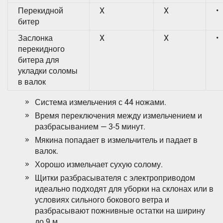
Перекидной
X
X
•
битер
Заслонка
X
X
•
перекидного
битера для
укладки соломы
в валок
Система измельчения с 44 ножами.
Время переключения между измельчением и
разбрасыванием — 3-5 минут.
Мякина попадает в измельчитель и падает в
валок.
Хорошо измельчает сухую солому.
Щитки разбрасывателя с электроприводом
идеально подходят для уборки на склонах или в
условиях сильного бокового ветра и
разбрасывают пожнивные остатки на ширину
до 9 м.