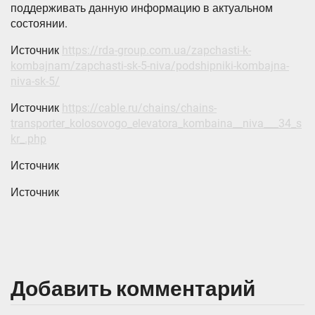
поддерживать данную информацию в актуальном
состоянии.
Источник
https://rda-group.com.ua/zapchasti-k-
kombajnam/zapchasti-sk-5-niva/podshipniki-kombajna-
niva-sk-5/
Источник
https://cable.ru/chains/chains-
transporter_kolosovogo_elevatora_kombaina__niva___34_s
kr_.php
Источник
Источник
Добавить комментарий