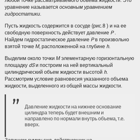
любой точке рассматриваемого объема жидкости. Это
уравнение называется
основным уравнением
гидростатики
.
Пусть жидкость содержится в сосуде (рис.8 ) и на ее
свободную поверхность действует давление
P
.
Найдем гидростатическое давление
P
в произвольно
взятой точке
М
, расположенной на глубине
h
.
Выделим около точки
М
элементарную горизонтальную
площадку
dS
и построим на ней вертикальный
цилиндрический объем жидкости высотой
h
.
Рассмотрим условие равновесия указанного объема
жидкости, выделенного из общей массы жидкости.
Давление жидкости на нижнее основание
цилиндра теперь будет внешним и
направлено по нормали внутрь объема, т.е.
вверх.