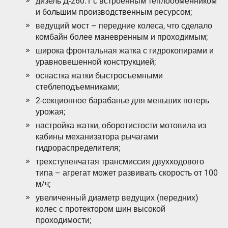
дизель Д-260.1 с встроенным теплообменником
и большим производственным ресурсом;
ведущий мост – передние колеса, что сделало
комбайн более маневренным и проходимым;
широка фронтальная жатка с гидрокопирами и
уравновешенной конструкцией;
оснастка жатки быстросъемными
стеблеподъемниками;
2-секционное барабанье для меньших потерь
урожая;
настройка жатки, оборотистости мотовила из
кабины механизатора рычагами
гидрораспределителя;
трехступенчатая трансмиссия двухходового
типа – агрегат может развивать скорость от 100
м/ч;
увеличенный диаметр ведущих (передних)
колес с протектором шин высокой
проходимости;