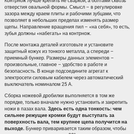
Контрнож лучше крепить не сваркой, а болтами сквозь
отверстия овальной формы. Смысл – в регулировке
зазора между краем плиты и рабочими зубцами, что
позволяет в небольших пределах изменять размер
щепы. Направление вращения пил – «на себя», то есть,
зубья должны «набегать» на контрнож.
После монтажа деталей изготовьте и установите
защитный кожух из тонкого металла, а спереди –
приемный бункер. Размеры данных элементов –
произвольные, главное – удобство в работе и
безопасность. В конце подсоедините агрегат к
электросети силовым кабелем через автоматический
выключатель номиналом 25 А.
Сборка ножевой дробилки выполняется в том же
порядке, только вначале нужно установить и закрепить
ножи в пазах вала.
Здесь есть одна тонкость: чем
сильнее режущие кромки будут выступать за
поверхность вала, тем крупнее щепа получится на
выходе.
Бункер приваривается таким образом, чтобы