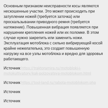
Основным признаком неисправности косы являются
нескошенные участки. Это может происходить при
затуплении ножей (требуется заточка) или
проскальзывании приводного ремня (требуется
натяжение). Повышенная вибрация появляется при
нарушении крепления ножей или их поломке. В этом
случае нужно закрепить или заменить ножи.
Эксплуатация мотоблока с сильно вибрирующей косой
крайне нежелательна, это создает повышенную
нагрузку на все узлы мотоблока и вредно для здоровья
работающего.
Источник
https://traktoramira.ru/motobloki-i-
motokultivatory/kak-polzovatsya-motoblokom.html
Источник
https://tool-land.ru/rabota-motoblokom.php
Источник
Источник