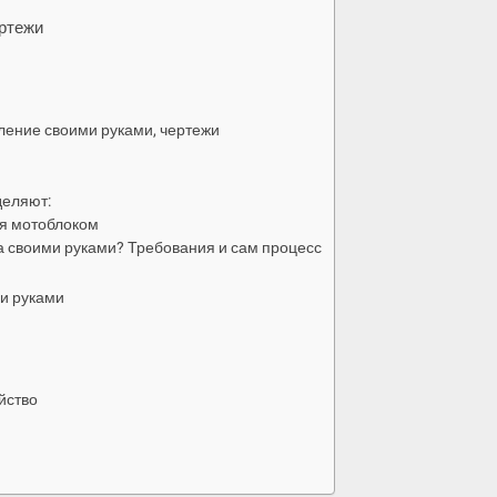
ертежи
ление своими руками, чертежи
деляют:
я мотоблоком
а своими руками? Требования и сам процесс
и руками
йство