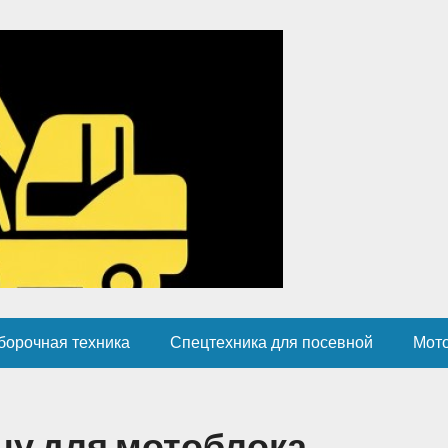
борочная техника
Спецтехника для посевной
Мот
ну для мотоблока