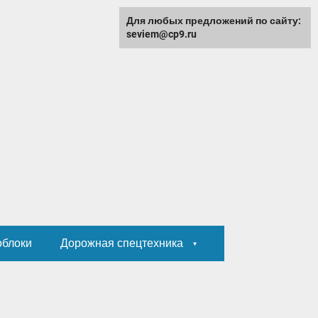
Для любых предложений по сайту:
seviem@cp9.ru
облоки
Дорожная спецтехника