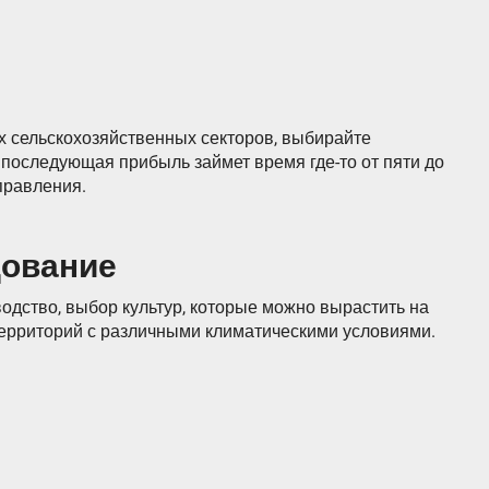
х сельскохозяйственных секторов, выбирайте
 последующая прибыль займет время где-то от пяти до
правления.
дование
дство, выбор культур, которые можно вырастить на
территорий с различными климатическими условиями.