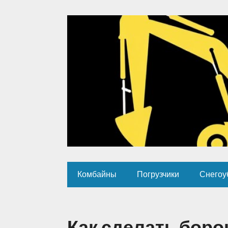
Комбайны
Погрузчики
Снегоу
Как сделать боро