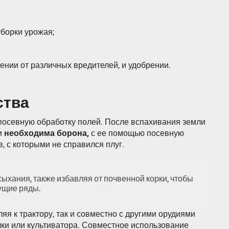
борки урожая;
шении от различных вредителей, и удобрении.
ства
посевную обработку полей. После вспахивания земли
 и
необходима борона,
с ее помощью посевную
 с которыми не справился плуг.
хания, также избавляя от почвенной корки, чтобы
ущие ряды.
яя к трактору, так и совместно с другими орудиями
лки или культиватора. Совместное использование