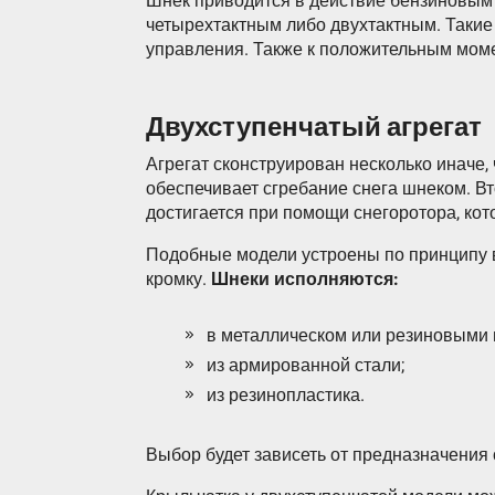
Шнек приводится в действие бензиновым 
четырехтактным либо двухтактным. Такие
управления. Также к положительным моме
Двухступенчатый агрегат
Агрегат сконструирован несколько иначе
обеспечивает сгребание снега шнеком. В
достигается при помощи снегоротора, ко
Подобные модели устроены по принципу в
кромку.
Шнеки исполняются:
в металлическом или резиновыми 
из армированной стали;
из резинопластика.
Выбор будет зависеть от предназначени