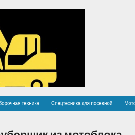
борочная техника
Спецтехника для посевной
Мот
оуборщик из мотоблока