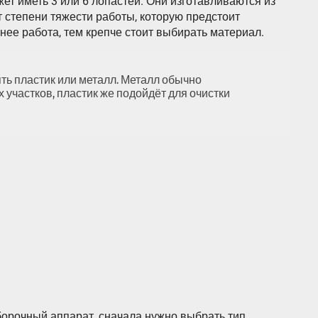
ет иметь 3 или 6 лопастей. Они изготавливаются из
 степени тяжести работы, которую предстоит
ее работа, тем крепче стоит выбирать материал.
ь пластик или металл. Металл обычно
 участков, пластик же подойдёт для очистки
борочный аппарат, сначала нужно выбрать тип