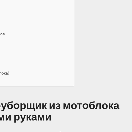
тов
лока)
оуборщик из мотоблока
ми руками