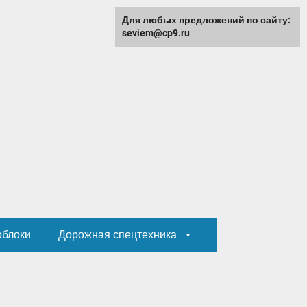
Для любых предложений по сайту:
seviem@cp9.ru
облоки
Дорожная спецтехника