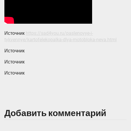
Источник
https://sad4you.ru/paslenovye-i-
tykvennye/kartofelekopalka-dlya-motobloka-neva.html
Источник
Источник
Источник
Добавить комментарий