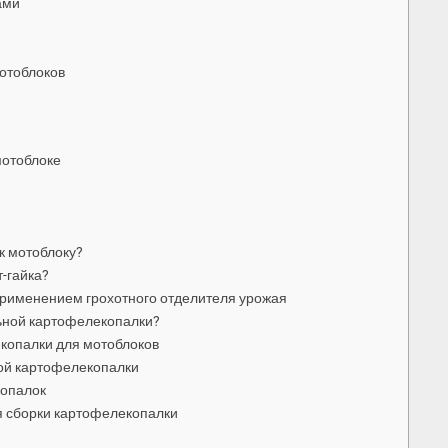
ами
отоблоков
мотоблоке
к мотоблоку?
-гайка?
применением грохотного отделителя урожая
ьной картофелекопалки?
екопалки для мотоблоков
ой картофелекопалки
копалок
я сборки картофелекопалки