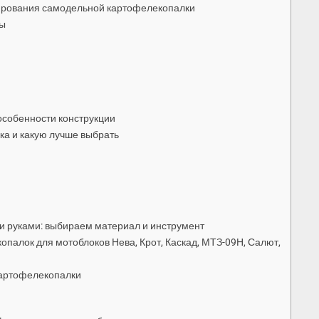
уирования самодельной картофелекопалки
ды
особенности конструкции
а и какую лучше выбрать
и руками: выбираем материал и инструмент
палок для мотоблоков Нева, Крот, Каскад, МТЗ-09Н, Салют,
картофелекопалки