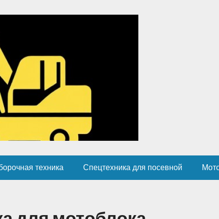
борочная техника
Спецтехника для посевной
Мот
а для мотоблока