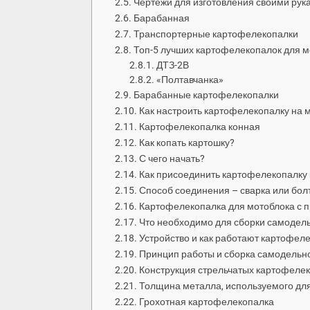
Чертежи для изготовления своими рук
Барабанная
Транспортерные картофелекопалки
Топ-5 лучших картофелекопалок для м
ДТЗ-2В
«Полтавчанка»
Барабанные картофелекопалки
Как настроить картофелекопалку на 
Картофелекопалка конная
Как копать картошку?
С чего начать?
Как присоединить картофелекопалку 
Способ соединения – сварка или болт
Картофелекопалка для мотоблока с 
Что необходимо для сборки самодел
Устройство и как работают картофел
Принцип работы и сборка самодельн
Конструкция стрельчатых картофеле
Толщина металла, используемого дл
Грохотная картофелекопалка