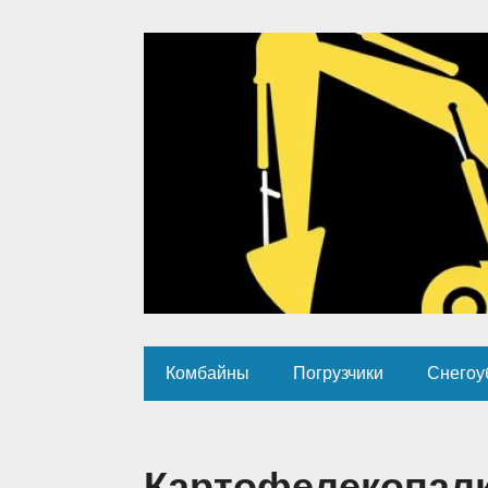
Комбайны
Погрузчики
Снегоу
Картофелекопалк