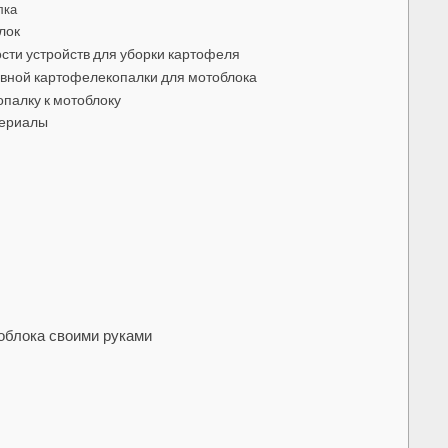
лка
лок
сти устройств для уборки картофеля
ивной картофелекопалки для мотоблока
палку к мотоблоку
териалы
облока своими руками