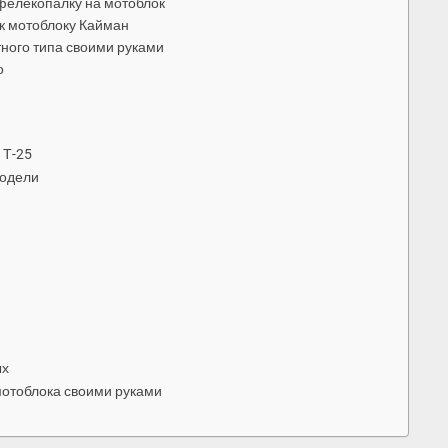
офелекопалку на мотоблок
 к мотоблоку Кайман
тного типа своими руками
о
 Т-25
модели
ых
отоблока своими руками