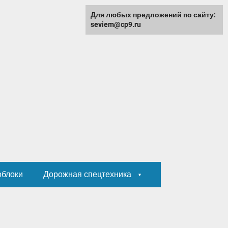
Для любых предложений по сайту:
seviem@cp9.ru
облоки
Дорожная спецтехника