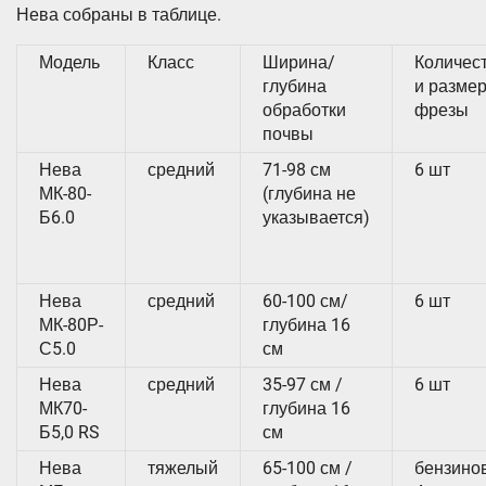
Нева собраны в таблице.
Модель
Класс
Ширина/
Количес
глубина
и разме
обработки
фрезы
почвы
Нева
средний
71-98 см
6 шт
МК-80-
(глубина не
Б6.0
указывается)
Нева
средний
60-100 см/
6 шт
МК-80Р-
глубина 16
С5.0
см
Нева
средний
35-97 см /
6 шт
МК70-
глубина 16
Б5,0 RS
см
Нева
тяжелый
65-100 см /
бензино