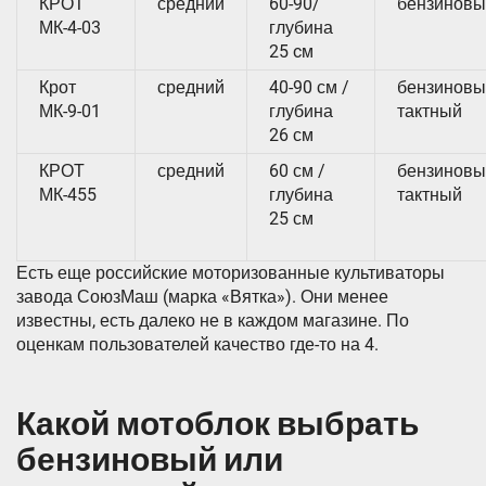
КРОТ
средний
60-90/
бензиновы
МК-4-03
глубина
25 cм
Крот
средний
40-90 см /
бензиновы
МК-9-01
глубина
тактный
26 см
КРОТ
средний
60 см /
бензиновы
МК-455
глубина
тактный
25 см
Есть еще российские моторизованные культиваторы
завода СоюзМаш (марка «Вятка»). Они менее
известны, есть далеко не в каждом магазине. По
оценкам пользователей качество где-то на 4.
Какой мотоблок выбрать
бензиновый или