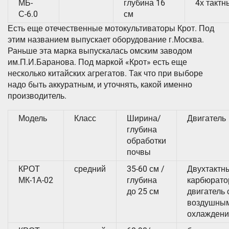
МБ-
глубина 16
4х тактн
С-6.0
см
Есть еще отечественные мотокультиваторы Крот. Под
этим названием выпускает оборудование г.Москва.
Раньше эта марка выпускалась омским заводом
им.П.И.Баранова. Под маркой «Крот» есть еще
несколько китайских агрегатов. Так что при выборе
надо быть аккуратным, и уточнять, какой именно
производитель.
Модель
Класс
Ширина/
Двигатель
глубина
обработки
почвы
КРОТ
средний
35-60 см /
Двухтактн
МК-1А-02
глубина
карбюрат
до 25 см
двигатель 
воздушны
охлажден