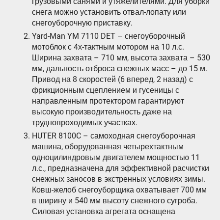
грузовыми санями и утяжелителями. Для уборки
снега можно установить отвал-лопату или
снегоуборочную приставку.
Yard-Man YM 7110 DET – снегоуборочный
мотоблок с 4х-тактным мотором на 10 л.с.
Ширина захвата ­– 710 мм, высота захвата – 530
мм, дальность отброса снежных масс – до 15 м.
Привод на 8 скоростей (6 вперед, 2 назад) с
фрикционным сцеплением и гусеницы с
направленным протектором гарантируют
высокую производительность даже на
труднопроходимых участках.
HUTER 8100C – самоходная снегоуборочная
машина, оборудованная четырехтактным
одноцилиндровым двигателем мощностью 11
л.с., предназначена для эффективной расчистки
снежных заносов в экстренных условиях зимы.
Ковш-желоб снегоуборщика охватывает 700 мм
в ширину и 540 мм высоту снежного сугроба.
Силовая установка агрегата оснащена