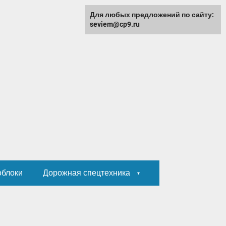
Для любых предложений по сайту:
seviem@cp9.ru
облоки
Дорожная спецтехника