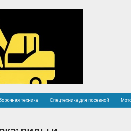
борочная техника
Спецтехника для посевной
Мот
ка: виды и