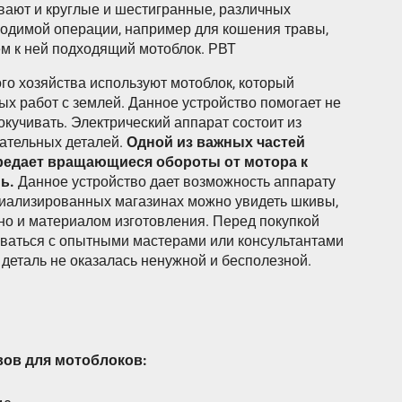
вают и круглые и шестигранные, различных
ходимой операции, например для кошения травы,
ем к ней подходящий мотоблок. РВТ
ого хозяйства используют мотоблок, который
х работ с землей. Данное устройство помогает не
 окучивать. Электрический аппарат состоит из
ательных деталей.
Одной из важных частей
редает вращающиеся обороты от мотора к
ь.
Данное устройство дает возможность аппарату
циализированных магазинах можно увидеть шкивы,
но и материалом изготовления. Перед покупкой
оваться с опытными мастерами или консультантами
 деталь не оказалась ненужной и бесполезной.
вов для мотоблоков: