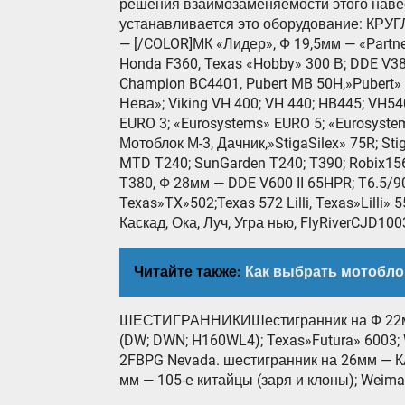
решения взаимозаменяемости этого наве
устанавливается это оборудование: КРУГ
— [/COLOR]МК «Лидер», Ф 19,5мм — «Partne
Honda F360, Texas «Hobby» 300 В; DDE V380
Champion BC4401, Pubert MB 50H,»Pubert
Нева»; Viking VH 400; VH 440; HB445; VH5
EURO 3; «Eurosystems» EURO 5; «Eurosyste
Мотоблок М-3, Дачник,»StigaSilex» 75R; Sti
MTD T240; SunGarden T240; Т390; Robix156
T380, Ф 28мм — DDE V600 II 65HPR; T6.5/9
Texas»TX»502;Texas 572 Lilli, Texas»Lilli»
Каскад, Ока, Луч, Угра нью, FlyRiverCJD10
Читайте также:
Как выбрать мотобло
ШЕСТИГРАННИКИШестигранник на Ф 22мм —
(DW; DWN; H160WL4); Texas»Futura» 6003;
2FBPG Nevada. шестигранник на 26мм — 
мм — 105-е китайцы (заря и клоны); Weim