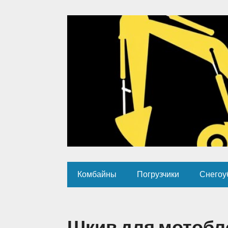
Комбайны
Погрузчики
Снегоу
Шкив для мотобло