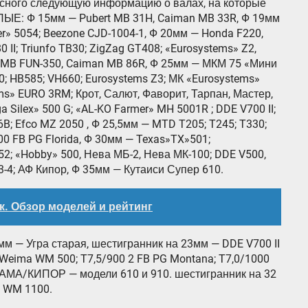
сного следующую информацию о валах, на которые
ЛЫЕ: Ф 15мм — Pubert MB 31H, Caiman MB 33R, Ф 19мм
r» 5054; Beezone CJD-1004-1, Ф 20мм — Honda F220,
 II; Triunfo TB30; ZigZag GT408; «Eurosystems» Z2,
» MB FUN-350, Caiman MB 86R, Ф 25мм — МКМ 75 «Мини
40; HB585; VH660; Eurosystems Z3; МК «Eurosystems»
ms» EURO 3RM; Крот, Салют, Фаворит, Тарпан, Мастер,
ga Silex» 500 G; «AL-KO Farmer» MH 5001R ; DDE V700 II;
B; Efco MZ 2050 , Ф 25,5мм — MTD T205; T245; T330;
00 FB PG Florida, Ф 30мм — Texas»TX»501;
 552; «Hobby» 500, Нева МБ-2, Нева МК-100; DDE V500,
03-4; АФ Кипор, Ф 35мм — Кутаиси Супер 610.
к. Обзор моделей и рейтинг
 Угра старая, шестигранник на 23мм — DDE V700 II
 Weima WM 500; T7,5/900 2 FB PG Montana; T7,0/1000
КАМА/КИПОР — модели 610 и 910. шестигранник на 32
a WM 1100.