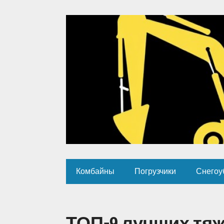
Комбайны
Погрузчики
Снегоу
ТОП-9 лучших тя