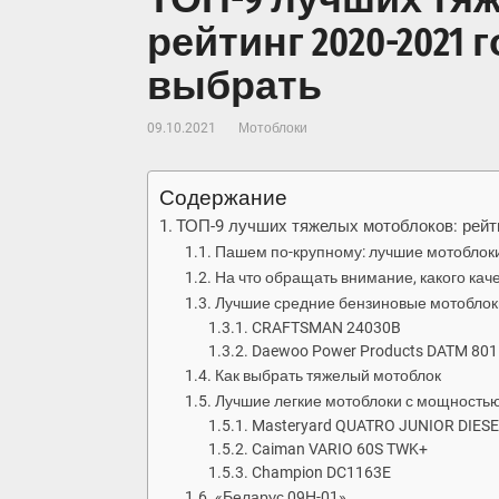
рейтинг 2020-2021 
выбрать
09.10.2021
Мотоблоки
Содержание
ТОП-9 лучших тяжелых мотоблоков: рейти
Пашем по-крупному: лучшие мотоблок
На что обращать внимание, какого кач
Лучшие средние бензиновые мотоблок
CRAFTSMAN 24030B
Daewoo Power Products DATM 80
Как выбрать тяжелый мотоблок
Лучшие легкие мотоблоки с мощностью д
Masteryard QUATRO JUNIOR DIES
Caiman VARIO 60S TWK+
Champion DC1163E
«Беларус 09Н-01»