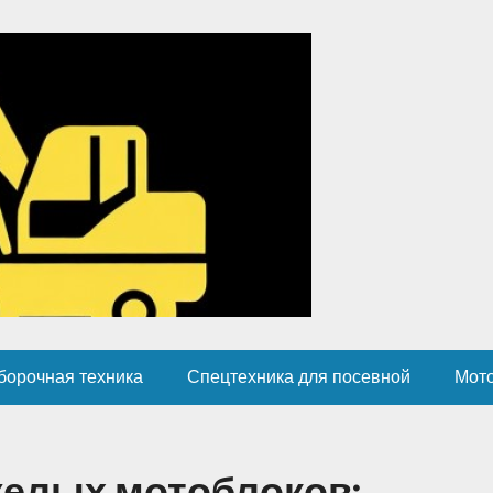
борочная техника
Спецтехника для посевной
Мот
желых мотоблоков: