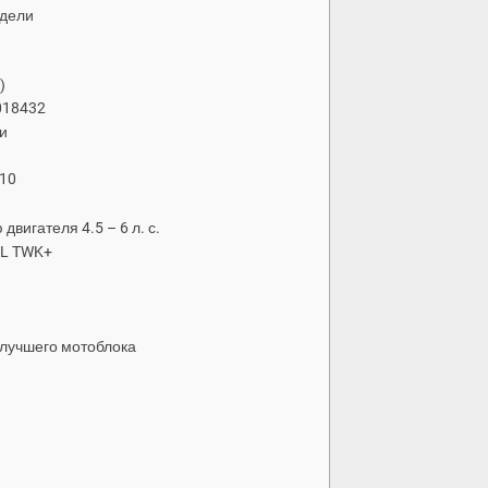
одели
)
018432
и
110
вигателя 4.5 – 6 л. с.
EL TWK+
 лучшего мотоблока