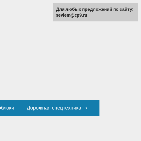
Для любых предложений по сайту:
seviem@cp9.ru
облоки
Дорожная спецтехника