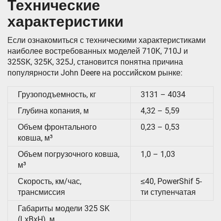
Технические
характеристики
Если ознакомиться с техническими характеристиками
наиболее востребованных моделей 710K, 710J и
325SK, 325K, 325J, становится понятна причина
популярности John Deere на российском рынке:
Грузоподъемность, кг
3131 – 4034
Глубина копания, м
4,32 – 5,59
Объем фронтального
0,23 – 0,53
ковша, м³
Объем погрузочного ковша,
1,0 – 1,03
м³
Скорость, км/час,
≤40, PowerShif 5-
трансмиссия
ти ступенчатая
Габариты модели 325 SK
(LхBхH), м