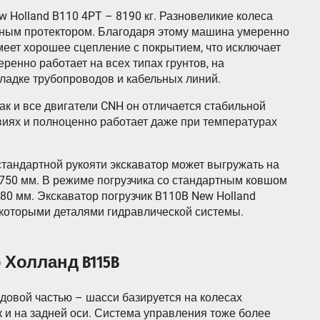
w Holland B110 4PT – 8190 кг. Разновеликие колеса
ным протектором. Благодаря этому машина умеренно
имеет хорошее сцепление с покрытием, что исключает
ренно работает на всех типах грунтов, на
кладке трубопроводов и кабельных линий.
Как и все двигатели CNH он отличается стабильной
виях и полноценно работает даже при температурах
стандартной рукояти экскаватор может выгружать на
5750 мм. В режиме погрузчика со стандартным ковшом
80 мм. Экскаватор погрузчик B110B New Holland
екоторыми деталями гидравлической системы.
 Холланд B115B
довой частью – шасси базируется на колесах
к и на задней оси. Система управления тоже более