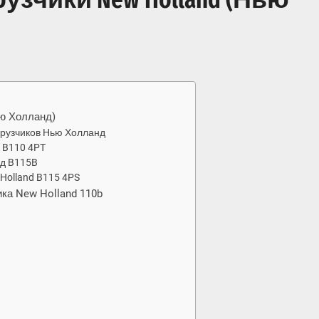
ью Холланд)
грузчиков Нью Холланд
d B110 4PT
нд B115B
Holland B115 4PS
ка New Holland 110b