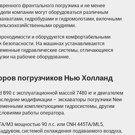
вренного фронтального погрузчика и не менее
одели компании могут оборудоваться различным
ахватами, гидробурами и гидромолотами, вилочными
сельскохозяйственными орудиями.
проходимости и оборудуются комфортабельными
 безопасности. На машинах устанавливаются
ременные гидравлические системы, отличающиеся
узки на рабочее оборудование.
оров погрузчиков Нью Холланд
 B90 с эксплуатационной массой 7480 кг и двигателем
оследние модификации – экскаваторы погрузчики New
временными комплектующими гидросистемы, другим
словиями работы оператора.
TA/M3 мощностью 90 л.с. или CNH 445TA/ML5,
наддувом, системой охлаждения подаваемого воздуха,