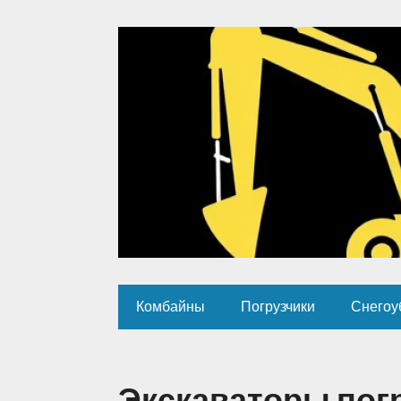
Комбайны
Погрузчики
Снегоу
Экскаваторы погру