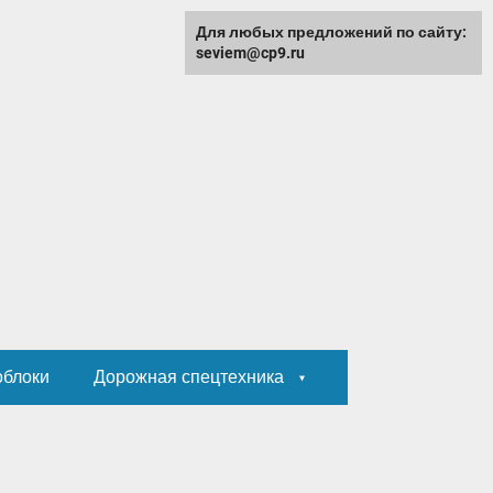
Для любых предложений по сайту:
seviem@cp9.ru
облоки
Дорожная спецтехника