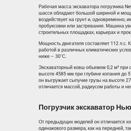
Рабочая масса экскаватора погрузчика Ne
шасси обладают большой шириной и мощ
воздействует на грунт и, одновременно, 
пробуксовки или застревания. Машина уве
строительных площадках, карьерах и про
Мощность двигателя составляет 112 л.с. 
работой в различных климатических усло
ниже – 30˚С.
Экскаваторный ковш объемом 0,2 м³ при 
высоте 4585 мм при глубине копания до 
он выгружает сыпучие грузы на высоте 27
отличается массой, радиусом работы и н
Погрузчик экскаватор Нью
От предыдущих моделей он отличается хо
одинакового размера, как на передней, та