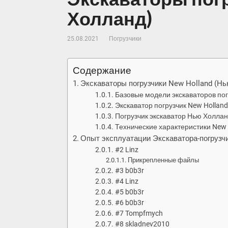
Холланд)
25.08.2021
Погрузчики
Содержание
Экскаваторы погрузчики New Holland (Н
Базовые модели экскаваторов по
Экскаватор погрузчик New Hollan
Погрузчик экскаватор Нью Холла
Технические характеристики New 
Опыт эксплуатации Экскаватора-погрузчи
#2 Linz
Прикрепленные файлы
#3 b0b3r
#4 Linz
#5 b0b3r
#6 b0b3r
#7 Tompfmych
#8 skladnev2010