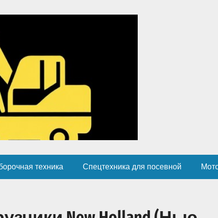
борочная техника
Спецтехника для посевной
Мот
зчики New Holland (Нью