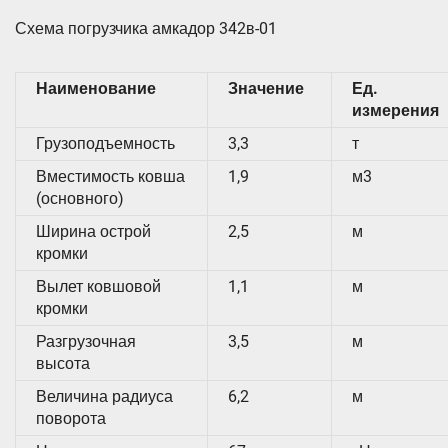
Схема погрузчика амкадор 342в-01
Наименование
Значение
Ед.
измерения
Грузоподъемность
3,3
т
Вместимость ковша
1,9
м3
(основного)
Ширина острой
2,5
м
кромки
Вылет ковшовой
1,1
м
кромки
Разгрузочная
3,5
м
высота
Величина радиуса
6,2
м
поворота