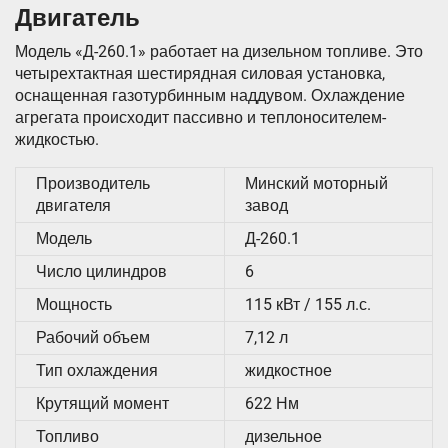
Двигатель
Модель «Д-260.1» работает на дизельном топливе. Это
четырехтактная шестирядная силовая установка,
оснащенная газотурбинным наддувом. Охлаждение
агрегата происходит пассивно и теплоносителем-
жидкостью.
Производитель
Минский моторный
двигателя
завод
Модель
Д-260.1
Число цилиндров
6
Мощность
115 кВт / 155 л.с.
Рабочий объем
7,12 л
Тип охлаждения
жидкостное
Крутящий момент
622 Нм
Топливо
дизельное