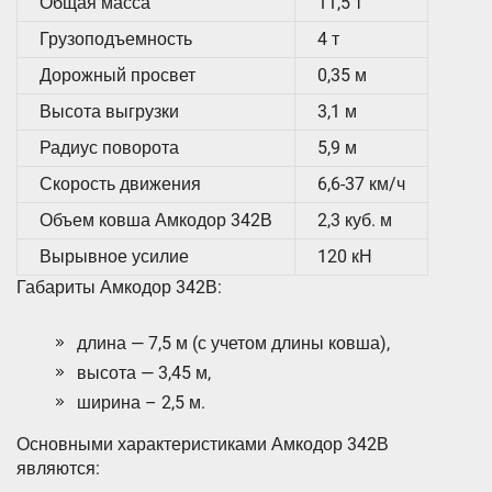
Общая масса
11,5 т
Грузоподъемность
4 т
Дорожный просвет
0,35 м
Высота выгрузки
3,1 м
Радиус поворота
5,9 м
Скорость движения
6,6-37 км/ч
Объем ковша Амкодор 342В
2,3 куб. м
Вырывное усилие
120 кН
Габариты Амкодор 342В:
длина — 7,5 м (с учетом длины ковша),
высота — 3,45 м,
ширина – 2,5 м.
Основными характеристиками Амкодор 342В
являются: