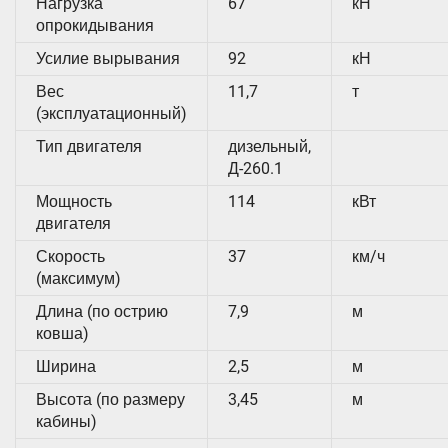
Нагрузка
67
кН
опрокидывания
Усилие вырывания
92
кН
Вес
11,7
т
(эксплуатационный)
Тип двигателя
дизельный,
Д-260.1
Мощность
114
кВт
двигателя
Скорость
37
км/ч
(максимум)
Длина (по острию
7,9
м
ковша)
Ширина
2,5
м
Высота (по размеру
3,45
м
кабины)