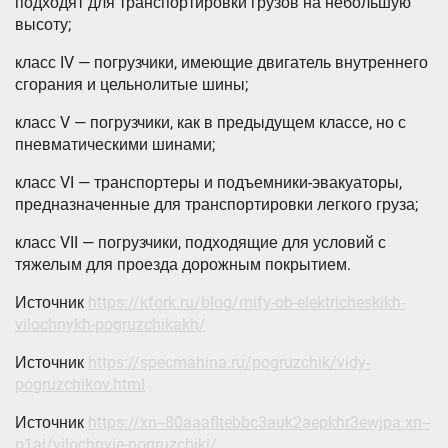
подходят для транспортировки грузов на небольшую
высоту;
класс IV — погрузчики, имеющие двигатель внутреннего
сгорания и цельнолитые шины;
класс V — погрузчики, как в предыдущем классе, но с
пневматическими шинами;
класс VI — транспортеры и подъемники-эвакуаторы,
предназначенные для транспортировки легкого груза;
класс VII — погрузчики, подходящие для условий с
тяжелым для проезда дорожным покрытием.
Источник
https://kfork.ru/blog/mify-ob-elektricheskikh-
vilochnykh-pogruzchikakh/
Источник
https://specmahina.ru/pogruzchik/vidy-
pogruzchikov.html
Источник
https://xn--80aaafltebbc3auk2aepkhr3ewjpa.xn--
p1ai/vilochnyie-pogruzchiki/