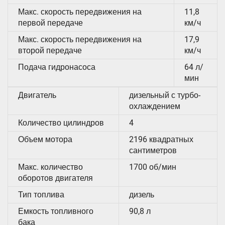
Макс. скорость передвижения на
11,8
первой передаче
км/ч
Макс. скорость передвижения на
17,9
второй передаче
км/ч
Подача гидронасоса
64 л/
мин
Двигатель
дизельный с турбо-
охлаждением
Количество цилиндров
4
Объем мотора
2196 квадратных
сантиметров
Макс. количество
1700 об/мин
оборотов двигателя
Тип топлива
дизель
Емкость топливного
90,8 л
бака