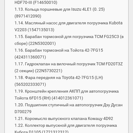
HDF70-III (F14650010)
Кольца поршневые для Isuzu 4LE1 (0. 25)
(8971412090)
Масляный насос для двигателя погрузчика Kubota
V2203 (1547135013)
Барабан тормозной для погрузчика TCM FG25C3 (в
сборе) (22N5302001)
Барабан тормозной на Тойота 42-7FG15
(424311360071)
Гидроклапан на вилочный погрузчик TCM FD20T3Z
(2 секции) (22N5730221)
Фара передняя на Toyota 42-7FG15 (LH)
(565202333071)
Кронштейн крепления АКПП для автопогрузчика
Тойота 6FD15 (RH) (414012361071)
Подшипник ступичный на автопогрузчик Дэу Дусан
D700279
Коромысло выпускного клапана Комацу 4D92
Коллектор выпускной для двигателя погрузчика
Кубота D1105 (1721312312)