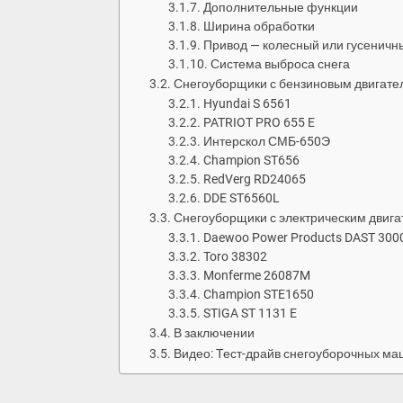
Дополнительные функции
Ширина обработки
Привод — колесный или гусеничн
Система выброса снега
Снегоуборщики с бензиновым двигате
Hyundai S 6561
PATRIOT PRO 655 E
Интерскол СМБ-650Э
Champion ST656
RedVerg RD24065
DDE ST6560L
Снегоуборщики с электрическим двиг
Daewoo Power Products DAST 300
Toro 38302
Monferme 26087M
Champion STE1650
STIGA ST 1131 E
В заключении
Видео: Тест-драйв снегоуборочных ма