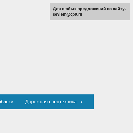
Для любых предложений по сайту:
seviem@cp9.ru
облоки
Дорожная спецтехника