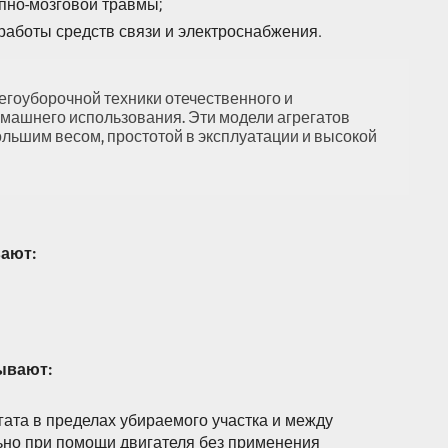
пно-мозговой травмы;
аботы средств связи и электроснабжения.
егоуборочной техники отечественного и
омашнего использования. Эти модели агрегатов
ольшим весом, простотой в эксплуатации и высокой
вают:
ывают:
ата в пределах убираемого участка и между
ьно при помощи двигателя без применения