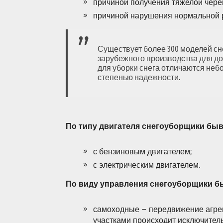
причиной получения тяжелой чере
причиной нарушения нормальной р
Существует более 300 моделей сн
зарубежного производства для д
для уборки снега отличаются неб
степенью надежности.
По типу двигателя снегоуборщики бы
с бензиновым двигателем;
с электрическим двигателем.
По виду управления снегоуборщики б
самоходные – передвижение агрег
участками происходит исключител