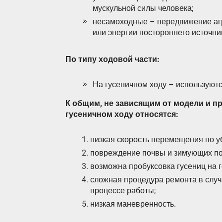
мускульной силы человека;
несамоходные – передвижение агр
или энергии постороннего источник
По типу ходовой части:
На гусеничном ходу – используют
К общим, не зависящим от модели и п
гусеничном ходу относятся:
низкая скорость перемещения по у
повреждение почвы и зимующих под
возможна пробуксовка гусениц на 
сложная процедура ремонта в случ
процессе работы;
низкая маневренность.