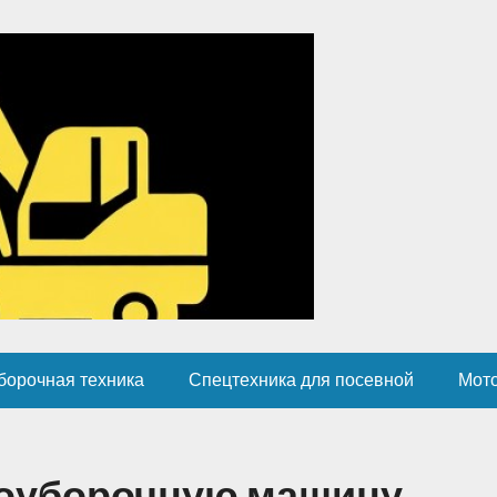
борочная техника
Спецтехника для посевной
Мот
гоуборочную машину