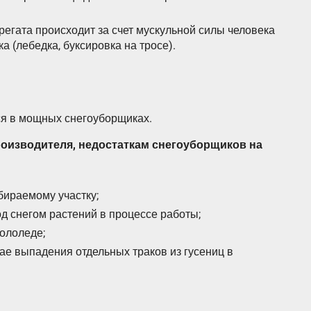
егата происходит за счет мускульной силы человека
а (лебедка, буксировка на тросе).
ся в мощных снегоуборщиках.
роизводителя, недостаткам снегоуборщиков на
бираемому участку;
 снегом растений в процессе работы;
гололеде;
ае выпадения отдельных траков из гусениц в