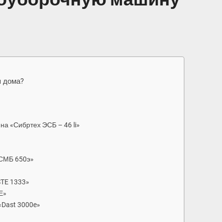
я дома?
а «Сибртех ЭСБ – 46 li»
 СМБ 650э»
STE 1333»
Е»
«Dast 3000e»