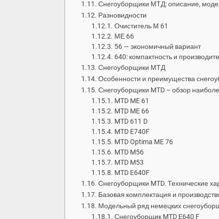
Снегоуборщики МТД: описание, моде
Разновидности
Очиститель М 61
МЕ 66
56 — экономичный вариант
640: компактность и производит
Снегоуборщики МТД
Особенности и преимущества снегоу
Снегоуборщики MTD – обзор наибол
MTD ME 61
MTD ME 66
MTD 611 D
MTD E740F
MTD Optima ME 76
MTD M56
MTD M53
MTD E640F
Снегоуборщики MTD. Технические хар
Базовая комплектация и производств
Модельный ряд немецких снегоубор
Снегоуборщик MTD E640 F