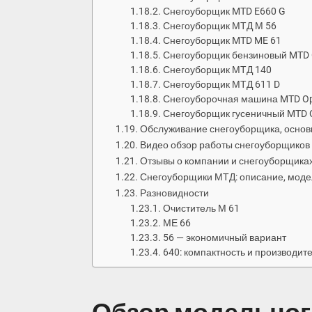
Снегоуборщик MTD E660 G
Снегоуборщик МТД М 56
Снегоуборщик MTD ME 61
Снегоуборщик бензиновый MTD 
Снегоуборщик МТД 140
Снегоуборщик МТД 611 D
Снегоуборочная машина MTD Op
Снегоуборщик гусеничный MTD 
Обслуживание снегоуборщика, основ
Видео обзор работы снегоуборщиков
Отзывы о компании и снегоуборщика
Снегоуборщики МТД: описание, моде
Разновидности
Очиститель М 61
МЕ 66
56 — экономичный вариант
640: компактность и производит