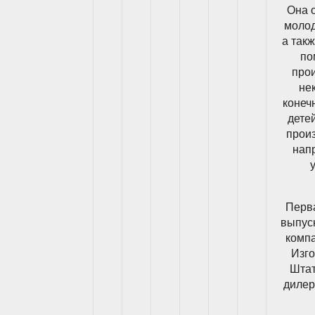
Она 
молод
а так
по
про
не
конеч
дете
произ
нап
Перва
выпус
компа
Изго
Штат
дилер