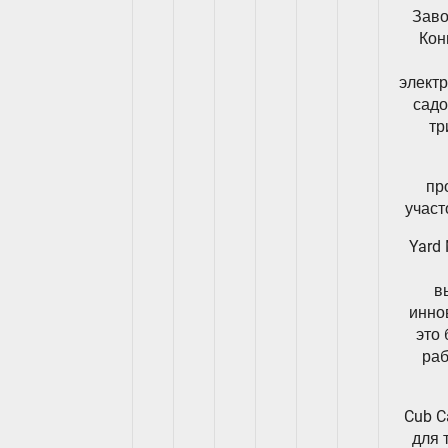
Заво
Кон
электр
садо
тр
пр
участ
Yard
в
инно
это
раб
Cub C
для 