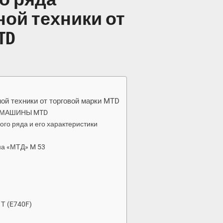
ой техники от
TD
ой техники от торговой марки MTD
 МАШИНЫ MTD
го ряда и его характеристики
а «МТД» M 53
Т (E740F)