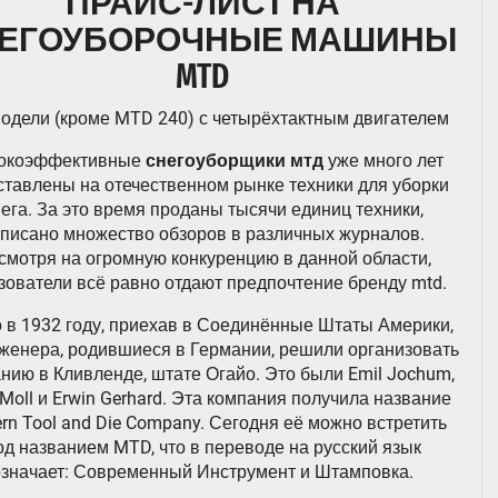
ПРАЙС-ЛИСТ НА
ЕГОУБОРОЧНЫЕ МАШИНЫ
MTD
модели (кроме MTD 240) с четырёхтактным двигателем
окоэффективные
снегоуборщики мтд
уже много лет
ставлены на отечественном рынке техники для уборки
ега. За это время проданы тысячи единиц техники,
писано множество обзоров в различных журналов.
смотря на огромную конкуренцию в данной области,
зователи всё равно отдают предпочтение бренду mtd.
о в 1932 году, приехав в Соединённые Штаты Америки,
нженера, родившиеся в Германии, решили организовать
нию в Кливленде, штате Огайо. Это были Emil Jochum,
Moll и Erwin Gerhard. Эта компания получила название
rn Tool and Die Company. Сегодня её можно встретить
од названием MTD, что в переводе на русский язык
означает: Современный Инструмент и Штамповка.