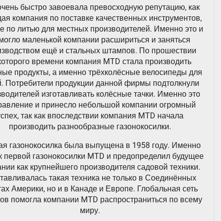
очень быстро завоевала превосходную репутацию, как
ая компания по поставке качественных инструментов,
же по литью для местных производителей. Именно это и
могло маленькой компании расшириться и заняться
изводством ещё и стальных штампов. По прошествии
которого времени компания MTD стала производить
ные продукты, а именно трёхколёсные велосипеды для
й. Потребители продукции данной фирмы подтолкнули
водителей изготавливать колёсные тачки. Именно это
равление и принесло небольшой компании огромный
успех, так как впоследствии компания MTD начала
производить разнообразные газонокосилки.
я газонокосилка была выпущена в 1958 году. Именно
к первой газонокосилки MTD и предопределил будущее
нии как крупнейшего производителя садовой техники.
тавливалась такая техника не только в Соединённых
ах Америки, но и в Канаде и Европе. Глобальная сеть
ов помогла компании MTD распространиться по всему
миру.