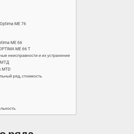
Optima ME 76
tima ME 66
OPTIMA ME 66 T
ные неисправности и их устранение
 МТД
х MTD
льный ряд, стоимость
ельность