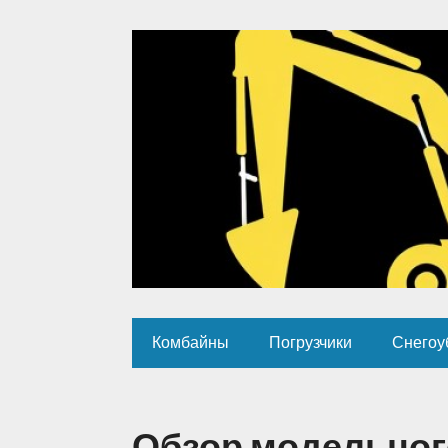
Комбайны
Погрузчики
Снегоу
Обзор модельног