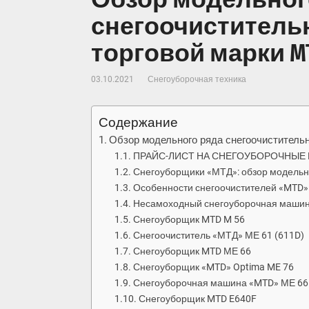
снегоочистительн
торговой марки M
03.10.2021
Снегоуборочная техника
Содержание
Обзор модельного ряда снегоочистительн
ПРАЙС-ЛИСТ НА СНЕГОУБОРОЧНЫЕ
Снегоуборщики «МТД»: обзор модельно
Особенности снегоочистителей «MTD»
Несамоходный снегоуборочная машин
Снегоуборщик MTD M 56
Снегоочиститель «МТД» МЕ 61 (611D)
Снегоуборщик MTD МЕ 66
Снегоуборщик «MTD» Optima ME 76
Снегоуборочная машина «MTD» МЕ 66 
Снегоуборщик MTD E640F