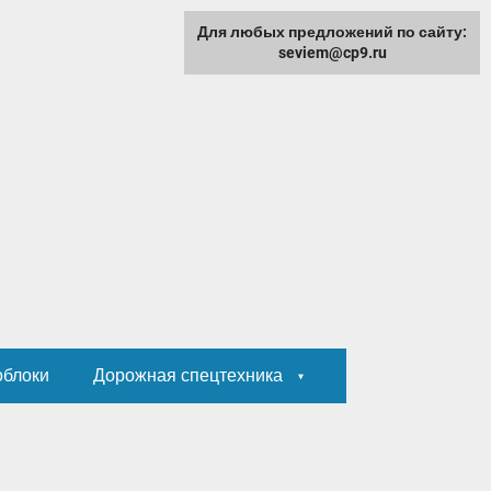
Для любых предложений по сайту:
seviem@cp9.ru
облоки
Дорожная спецтехника