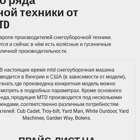
о ряда
ой техники от
TD
вропе производителей снегоуборочной техники.
ся и сейчас в нём есть колёсные и гусеничные
зличной производительности.
В настоящее время mtd снегоуборочная машина
зводится в Венгрии и США (в зависимости от модели),
узнать где произведена конкретная модель можно
смотреть в подробных параметрах. Кроме основного
нда, продукция MTD производится под несколькими
рендами, соответственно различным потребностям
телей: Cub Cadet, Troy-bilt, Yard Man, White Ourdoor, Yard
Machines, Garden Way, Bolens.