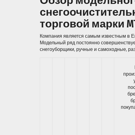
Обзор модельног
снегоочистительн
торговой марки M
Компания является самым известным в Е
Модельный ряд постоянно совершенствует
снегоуборщики, ручные и самоходные, ра
прои
по
бре
б
покупа