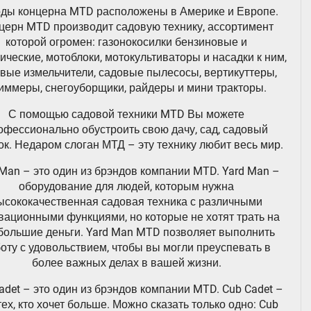
ды концерна MTD расположены в Америке и Европе.
церн MTD производит садовую технику, ассортимент
которой огромен: газонокосилки бензиновые и
ические, мотоблоки, мотокультиваторы и насадки к ним,
вые измельчители, садовые пылесосы, вертикуттеры,
иммеры, снегоуборщики, райдеры и мини тракторы.
С помощью садовой техники MTD Вы можете
офессионально обустроить свою дачу, сад, садовый
ок. Недаром слоган МТД – эту технику любит весь мир.
 Man – это один из брэндов компании MTD. Yard Man –
оборудование для людей, которым нужна
ысококачественная садовая техника с различными
вационными функциями, но которые не хотят трать на
 большие деньги. Yard Man MTD позволяет выполнить
оту с удовольствием, чтобы вы могли преуспевать в
более важных делах в вашей жизни.
adet – это один из брэндов компании MTD. Cub Cadet –
тех, кто хочет больше. Можно сказать только одно: Cub