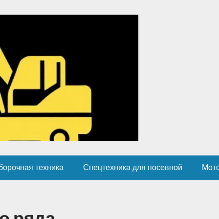
борочная техника
Спецтехника для посевной
Мот
о ряда