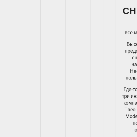
СН
все 
Выс
пред
сн
на
Не
поль
Где-т
три и
компа
Theo 
Mode
п