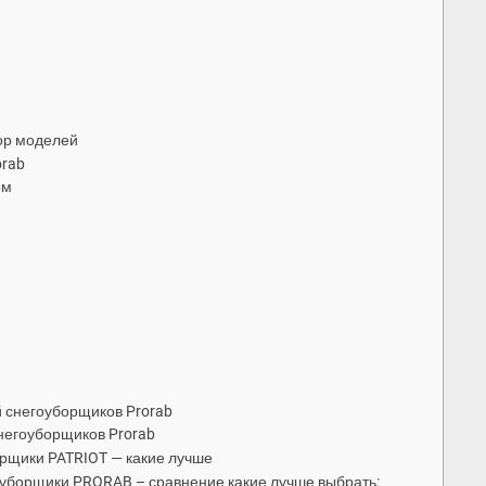
ор моделей
orab
ом
 снегоуборщиков Prorab
негоуборщиков Prorab
рщики PATRIOT — какие лучше
уборщики PRORAB – сравнение какие лучше выбрать: