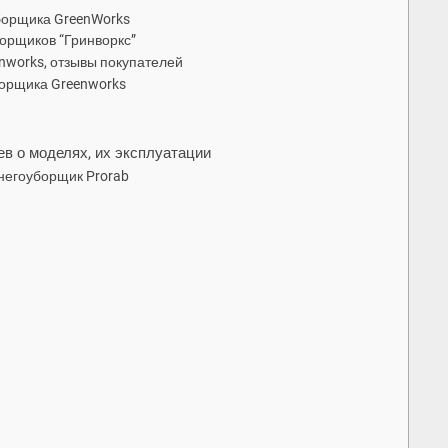
борщика GreenWorks
орщиков “Гринворкс”
nworks, отзывы покупателей
борщика Greenworks
в о моделях, их эксплуатации
негоуборщик Prorab