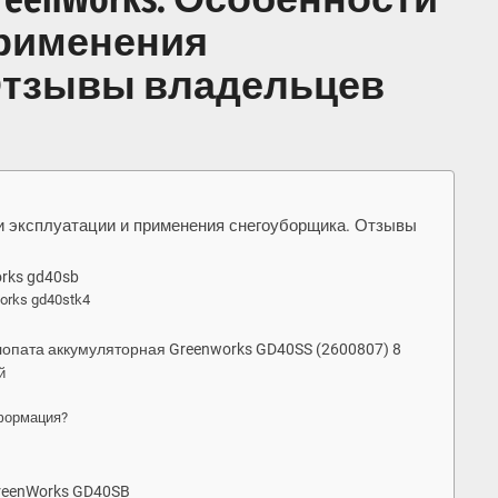
применения
Отзывы владельцев
 эксплуатации и применения снегоуборщика. Отзывы
rks gd40sb
orks gd40stk4
опата аккумуляторная Greenworks GD40SS (2600807) 8
й
формация?
reenWorks GD40SB