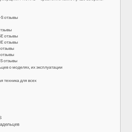
-S отзывы
отзывы
5E отзывы
8E отзывы
 отзывы
 отзывы
 S отзывы
цев о моделях, их эксплуатации
я техника для всех
S
ладельцев