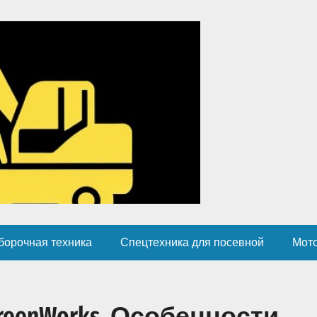
борочная техника
Спецтехника для посевной
Мот
eenWorks. Особенности