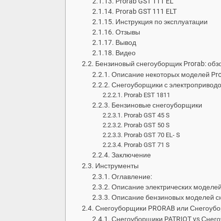
Prorab GST 111 EL
Prorab GST 111 ELT
Инструкция по эксплуатации
Отзывы
Вывод
Видео
Бензиновый снегоуборщик Prorab: обз
Описание некоторых моделей Pr
Снегоуборщики с электропривод
Prorab EST 1811
Бензиновые снегоуборщики
Prorab GST 45 S
Prorab GST 50 S
Prorab GST 70 EL- S
Prorab GST 71 S
Заключение
Инструменты
Оглавление:
Описание электрических моделей
Описание бензиновых моделей с
Снегоуборщики PRORAB или Снегоубо
Снегоуборщики PATRIOT vs Снего