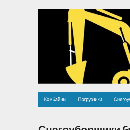
Комбайны
Погрузчики
Снегоу
Снегоуборщики Gr