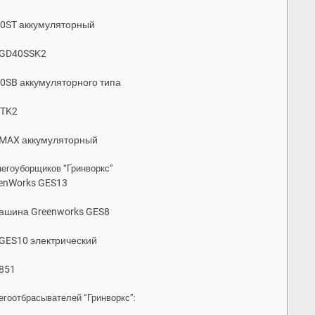
40ST аккумуляторный
 GD40SSK2
80SB аккумуляторного типа
STK2
-MAX аккумуляторный
егоуборщиков “Гринворкс”
eenWorks GES13
машина Greenworks GES8
GES10 электрический
851
егоотбрасывателей “Гринворкс”: