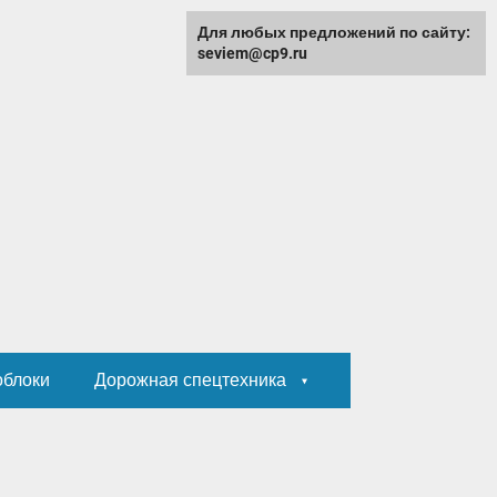
Для любых предложений по сайту:
seviem@cp9.ru
облоки
Дорожная спецтехника