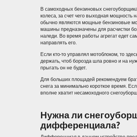
В самоходных бензиновых снегоуборщика
колеса, за счет чего выходная мощность
обычно являются мощные бензиновые мо
машины предназначены для расчистки бол
наледи. Во время работы агрегат едет са
направлять его.
Если кто-то управлял мотоблоком, то зде
держать, чтоб борозда шла ровно и на нуж
прыгать он не будет.
Для больших площадей рекомендуем брат
снега за минимально короткое время. Если
вполне хватит несамоходного снегоуборщ
Нужна ли снегоубор
дифференциала?
Дифференциал в данном устройстве пред