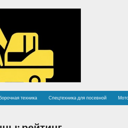
борочная техника
Спецтехника для посевной
Мот
ны: рейтинг