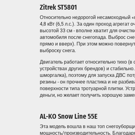
Zitrek ST5801
Относительно недорогой несамоходный «
4,8 кВт (6,5 л.с.). За один проход агрега
высотой 33 см - вполне хватит для очист
автомобиля после снегопада. Выброс сне
прямо и вверх). При этом можно поверну
выброску снега.
Двигатель работает относительно тихо (в
устройствах других брендов) и стабильно. 
шморгалка), поэтому для запуска ДВС по
резины - он прочнее пластика и не разбив
поверхности типа тротуарной плитки. Устр
деньги, но желает получить хорошую заме
AL-KO Snow Line 55E
Эта модель вошла в наш топ снегоуборщ
мощность/производительность. Благодаря