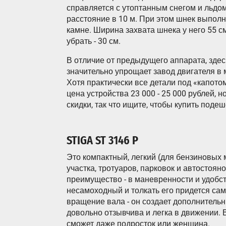
справляется с утоптанным снегом и льдо
расстояние в 10 м. При этом шнек выполн
камне. Ширина захвата шнека у него 55 см
убрать - 30 см.
В отличие от предыдущего аппарата, здес
значительно упрощает завод двигателя в 
Хотя практически все детали под «капотом
цена устройства 23 000 - 25 000 рублей, 
скидки, так что ищите, чтобы купить поде
STIGA ST 3146 P
Это компактный, легкий (для бензиновых
участка, тротуаров, парковок и автостояно
преимущество - в маневренности и удобс
несамоходный и толкать его придется сам
вращение вала - он создает дополнитель
довольно отзывчива и легка в движении.
сможет даже подросток или женщина.