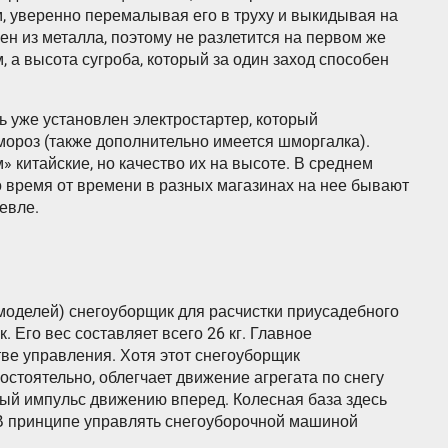
м, уверенно перемалывая его в труху и выкидывая на
ен из металла, поэтому не разлетится на первом же
, а высота сугроба, который за один заход способен
ь уже установлен электростартер, который
мороз (также дополнительно имеется шморгалка).
» китайские, но качество их на высоте. В среднем
но время от времени в разных магазинах на нее бывают
шевле.
 моделей) снегоуборщик для расчистки приусадебного
к. Его вес составляет всего 26 кг. Главное
тве управления. Хотя этот снегоуборщик
остоятельно, облегчает движение агрегата по снегу
ный импульс движению вперед. Колесная база здесь
 В принципе управлять снегоуборочной машиной