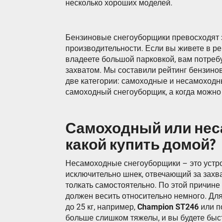
несколько хороших моделей.
Бензиновые снегоуборщики превосходят э
производительности. Если вы живете в рег
владеете большой парковкой, вам потре
захватом. Мы составили рейтинг бензино
две категории: самоходные и несамоходны
самоходный снегоуборщик, а когда можно
Самоходный или нес
какой купить домой?
Несамоходные снегоуборщики – это устро
исключительно шнек, отвечающий за захв
толкать самостоятельно. По этой причине
должен весить относительно немного. Дл
до 25 кг, например,
Champion ST246
или п
больше слишком тяжелы, и вы будете быст