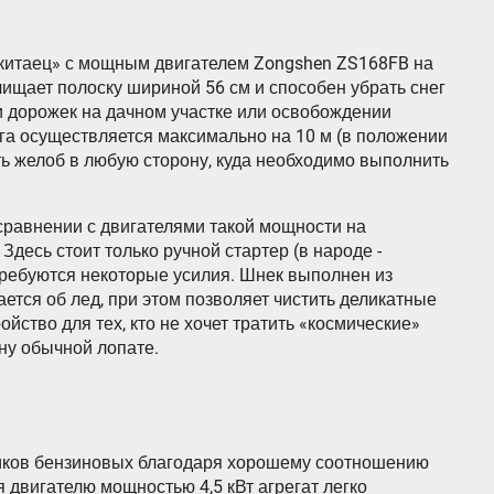
китаец» с мощным двигателем Zongshen ZS168FB на
т очищает полоску шириной 56 см и способен убрать снег
ки дорожек на дачном участке или освобождении
га осуществляется максимально на 10 м (в положении
ть желоб в любую сторону, куда необходимо выполнить
 сравнении с двигателями такой мощности на
Здесь стоит только ручной стартер (в народе -
требуются некоторые усилия. Шнек выполнен из
ается об лед, при этом позволяет чистить деликатные
ойство для тех, кто не хочет тратить «космические»
ну обычной лопате.
иков бензиновых благодаря хорошему соотношению
 двигателю мощностью 4,5 кВт агрегат легко