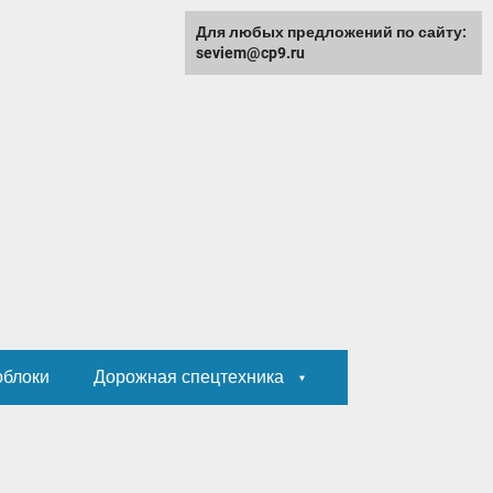
Для любых предложений по сайту:
seviem@cp9.ru
облоки
Дорожная спецтехника