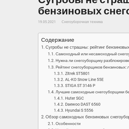
бензиновых снег
19.05.2021
Снегоуборочная техника
Содержание
Сугробы не страшны: рейтинг бензиновы
Самоходный или несамоходный снегоу
Нужна ли снегоуборщику разблокиро
Рейтинг снегоуборщиков бензиновых:
Zitrek ST5801
AL-KO Snow Line 55E
STIGA ST 3146 P
Лучшие самоходные снегоуборщики бе
Huter SGC
Daewoo DAST 6560
Hyundai S 5556
Обзор самоходных бензиновых снегоубо
Особенности