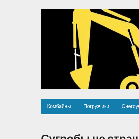
Комбайны
Погрузчики
Снегоу
Сугробы не страш