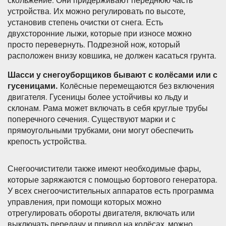
скольжение. Они придерживают переднюю часть
устройства. Их можно регулировать по высоте,
установив степень очистки от снега. Есть
двухсторонние лыжи, которые при износе можно
просто перевернуть. Подрезной нож, который
расположен внизу ковшика, не должен касаться грунта.
Шасси у снегоуборщиков бывают с колёсами или с
гусеницами.
Колёсные перемещаются без включения
двигателя. Гусеницы более устойчивы ко льду и
склонам. Рама может включать в себя круглые трубы
поперечного сечения. Существуют марки и с
прямоугольными трубками, они могут обеспечить
крепость устройства.
Снегоочистители также имеют необходимые фары,
которые заряжаются с помощью бортового генератора.
У всех снегоочистительных аппаратов есть программа
управления, при помощи которых можно
отрегулировать обороты двигателя, включать или
выключать передачу и привод на колёсах, можно