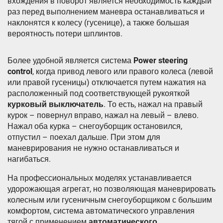
вхождения в поворот является необходимость каждый
раз перед выполнением маневра останавливаться и
наклонятся к колесу (гусенице), а также большая
вероятность потери шплинтов.
Более удобной является система
Power steering
control
, когда привод левого или правого колеса (левой
или правой гусеницы) отключается путем нажатия на
расположенный под соответствующей рукояткой
курковый выключатель
. То есть, нажал на правый
курок – повернул вправо, нажал на левый – влево.
Нажал оба курка – снегоуборщик остановился,
отпустил – поехал дальше. При этом для
маневрирования не нужно останавливаться и
нагибаться.
На профессиональных моделях устанавливается
удорожающая агрегат, но позволяющая маневрировать
колесным или гусеничным снегоуборщиком с большим
комфортом, система автоматического управления
тягой с применением
автоматического