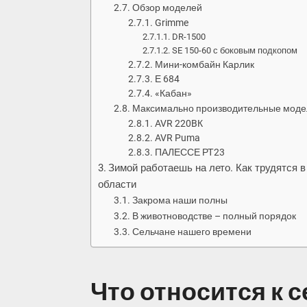
Обзор моделей
Grimme
DR-1500
SE 150-60 с боковым подкопом
Мини-комбайн Карлик
Е 684
«Кабан»
Максимально производительные моде
AVR 220BК
AVR Puma
ПАЛЕССЕ РТ23
Зимой работаешь на лето. Как трудятся 
области
Закрома наши полны
В животноводстве – полный порядок
Сельчане нашего времени
Что относится к 