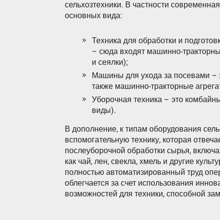
сельхозтехники. В частности современная 
основных вида:
Техника для обработки и подгото
– сюда входят машинно-тракторные
и сеялки);
Машины для ухода за посевами – э
также машинно-тракторные агрега
Уборочная техника – это комбайны 
виды).
В дополнение, к типам оборудования сел
вспомогательную технику, которая отвеча
послеуборочной обработки сырья, включая
как чай, лен, свекла, хмель и другие кул
полностью автоматизированный труд опе
облегчается за счет использования инно
возможностей для техники, способной зам