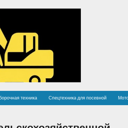
борочная техника
Спецтехника для посевной
Мот
сельскохозяйственной