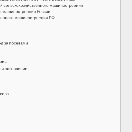
й сельскохозяйственного машиностроения
го машиностроения России
твенного машиностроения РФ
д за посевами
типы
ы и назначение
осева