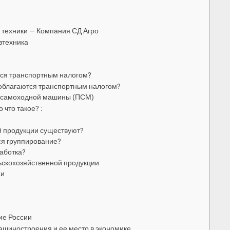
 техники — Компания СД Агро
зтехника
ься транспортным налогом?
 облагаются транспортным налогом?
у самоходной машины (ПСМ)
что такое? :
й продукции существуют?
ся группирование?
работка?
ьскохозяйственной продукции
ии
ие России
ашиностроения и ее место в экономике