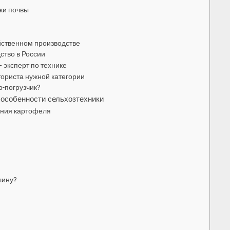
ки почвы
йственном производстве
ство в России
— эксперт по технике
ориста нужной категории
р-погрузчик?
особенности сельхозтехники
ания картофеля
шину?