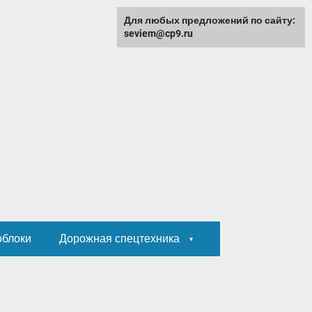
Для любых предложений по сайту:
seviem@cp9.ru
облоки
Дорожная спецтехника