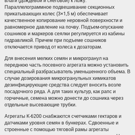
влаги (дождевой и снеговой) к ложу.
Параллелограммное подвешивание секционных
прикатывающих колес (3×1,5 м) обеспечивает
качественное копирование неровной поверхности и
равномерное давление на почву. Подъем-опускание
сошников и маркеров сеялки регулируется из кабины
гидравликой. Причем при подъеме сошников
отключается привод от колеса к дозаторам.
Для внесения мелких семян и микрогранул на
переднюю часть посевного агрегата можно установить
специальный разбрасыватель уменьшенного объема. В
случае дозирования микрогранульных химикатов
дезинфицирующие средства следует вносить возле
посадочного ряда. А для таких культур, как рапс и
горчичные, семена можно донести до сошника через
отдельные высевающие трубки.
Агрегаты K-6200 снабжаются счетчиками гектаров и
датчиками уровня семян в бункерах. Сдвоенные и
строенные с помощью тяговой рамы агрегаты