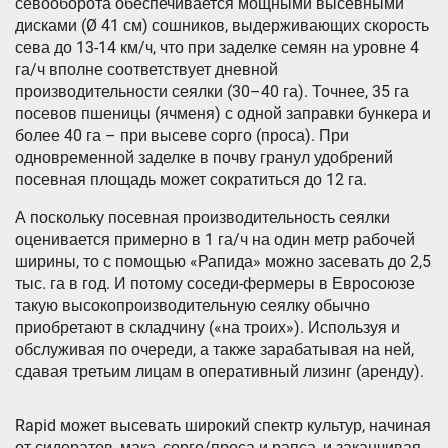
севооборота обеспечивается мощными высевными
дисками (Ø 41 см) сошников, выдерживающих скорость
сева до 13-14 км/ч, что при заделке семян на уровне 4
га/ч вполне соответствует дневной
производительности сеялки (30–40 га). Точнее, 35 га
посевов пшеницы (ячменя) с одной заправки бункера и
более 40 га – при высеве сорго (проса). При
одновременной заделке в почву гранул удобрений
посевная площадь может сократиться до 12 га.
А поскольку посевная производительность сеялки
оценивается примерно в 1 га/ч на один метр рабочей
ширины, то с помощью «Рапида» можно засевать до 2,5
тыс. га в год. И потому соседи-фермеры в Евросоюзе
такую высокопроизводительную сеялку обычно
приобретают в складчину («на троих»). Используя и
обслуживая по очереди, а также зарабатывая на ней,
сдавая третьим лицам в оперативный лизинг (аренду).
Rapid может высевать широкий спектр культур, начиная
от сидератов, мака, сорго/проса и рапса, и заканчивая