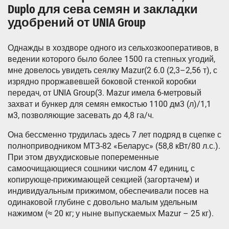
Duplo для сева семян и закладки
удобрений от UNIA Group
Однажды в хоздворе одного из сельхозкооперативов, в
ведении которого было более 1500 га степных угодий,
мне довелось увидеть сеялку Mazur(2 6.0 (2,3–2,56 т), с
изрядно проржавевшей боковой стенкой коробки
передач, от UNIA Group(3. Mazur имела 6-метровый
захват и бункер для семян емкостью 1100 дм3 (л)/1,1
м3, позволяющие засевать до 4,8 га/ч.
Она бессменно трудилась здесь 7 лет подряд в сцепке с
полноприводником МТЗ-82 «Беларус» (58,8 кВт/80 л.с.).
При этом двухдисковые попеременные
самоочищающиеся сошники числом 47 единиц, с
копирующе-прижимающей секцией (загортачем) и
индивидуальным прижимом, обеспечивали посев на
одинаковой глубине с довольно малым удельным
нажимом (≈ 20 кг; у ныне выпускаемых Mazur – 25 кг).