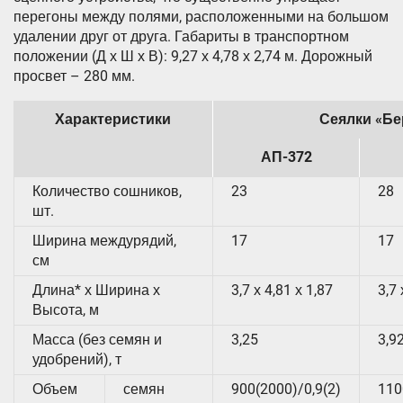
перегоны между полями, расположенными на большом
удалении друг от друга. Габариты в транспортном
положении (Д х Ш х В): 9,27 х 4,78 х 2,74 м. Дорожный
просвет – 280 мм.
Характеристики
Сеялки «Бе
АП-372
Количество сошников,
23
28
шт.
Ширина междурядий,
17
17
см
Длина* х Ширина х
3,7 х 4,81 х 1,87
3,7 
Высота, м
Масса (без семян и
3,25
3,9
удобрений), т
Объем
семян
900(2000)/0,9(2)
110