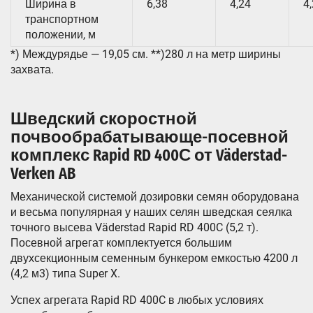
Ширина в
6,38
4,24
4
транспортном
положении, м
*) Междурядье — 19,05 см. **)280 л на метр ширины
захвата.
Шведский скоростной
почвообрабатывающе-посевной
комплекс Rapid RD 400С от Väderstad-
Verken AB
Механической системой дозировки семян оборудована
и весьма популярная у наших селян шведская сеялка
точного высева Väderstad Rapid RD 400C (5,2 т).
Посевной агрегат комплектуется большим
двухсекционным семенным бункером емкостью 4200 л
(4,2 м3) типа Super X.
Успех агрегата Rapid RD 400C в любых условиях