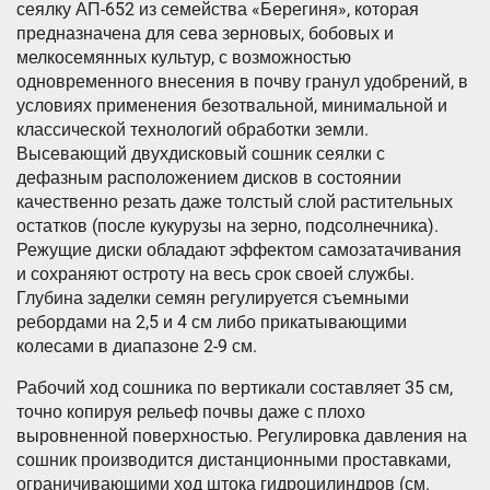
сеялку АП-652 из семейства «Берегиня», которая
предназначена для сева зерновых, бобовых и
мелкосемянных культур, с возможностью
одновременного внесения в почву гранул удобрений, в
условиях применения безотвальной, минимальной и
классической технологий обработки земли.
Высевающий двухдисковый сошник сеялки с
дефазным расположением дисков в состоянии
качественно резать даже толстый слой растительных
остатков (после кукурузы на зерно, подсолнечника).
Режущие диски обладают эффектом самозатачивания
и сохраняют остроту на весь срок своей службы.
Глубина заделки семян регулируется съемными
ребордами на 2,5 и 4 см либо прикатывающими
колесами в диапазоне 2-9 см.
Рабочий ход сошника по вертикали составляет 35 см,
точно копируя рельеф почвы даже с плохо
выровненной поверхностью. Регулировка давления на
сошник производится дистанционными проставками,
ограничивающими ход штока гидроцилиндров (см.