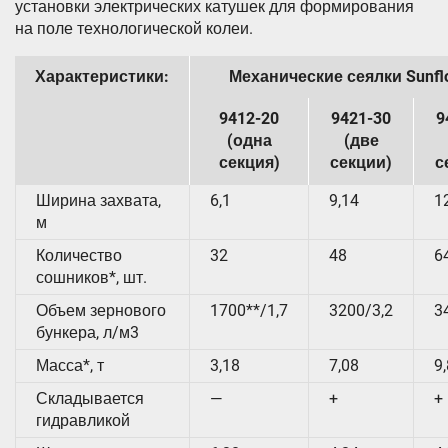
установки электрических катушек для формирования
на поле технологической колеи.
Характеристики:
Механические сеялки Sunfl
9412-20
9421-30
9
(одна
(две
секция)
секции)
с
Ширина захвата,
6,1
9,14
1
м
Количество
32
48
6
сошников*, шт.
Объем зернового
1700**/1,7
3200/3,2
3
бункера, л/м3
Масса*, т
3,18
7,08
9
Складывается
—
+
+
гидравликой