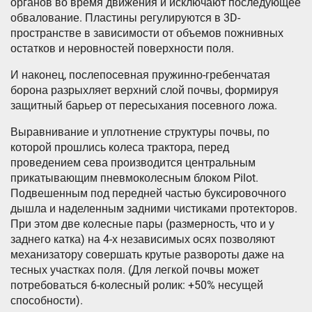
органов во время движения и исключают последующее
обвалование. Пластины регулируются в 3D-
пространстве в зависимости от объемов пожнивных
остатков и неровностей поверхности поля.
И наконец, послепосевная пружинно-гребенчатая
борона разрыхляет верхний слой почвы, формируя
защитный барьер от пересыхания посевного ложа.
Выравнивание и уплотнение структуры почвы, по
которой прошлись колеса трактора, перед
проведением сева производится центральным
прикатывающим пневмоколесным блоком Pilot.
Подвешенным под передней частью буксировочного
дышла и наделенным задними чистиками протекторов.
При этом две колесные пары (размерность, что и у
заднего катка) на 4-х независимых осях позволяют
механизатору совершать крутые развороты даже на
тесных участках поля. (Для легкой почвы может
потребоваться 6-колесный ролик: +50% несущей
способности).