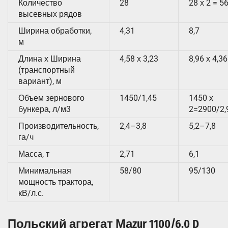
Количество
28
28 х 2 = 5
высевных рядов
Ширина обработки,
4,31
8,7
м
Длина х Ширина
4,58 х 3,23
8,96 х 4,36
(транспортный
вариант), м
Объем зернового
1450/1,45
1450 х
бункера, л/м3
2=2900/2,
Производительность,
2,4–3,8
5,2–7,8
га/ч
Масса, т
2,71
6,1
Минимальная
58/80
95/130
мощность трактора,
кВ/л.с.
Польский агрегат Маzur 1100/6,0 D