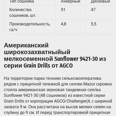
Тип сошника
Анкерный
Дисковый
Количество
51
47
сошников, шт.
Производительность,
4,8
5,5
га/ч
Американский
широкозахватныйый
мелкосеменной Sunflower 9421-30 из
серии Grain Drills от AGCO
На территории парка техники сельхозкооператива
рядом с прицепной тележкой для сеялки Mazur скромно
стояла американская зерновая тандемная сеялка
Sunflower 9421-30 (48 сошников) из известной серии
Grain Drills от корпорации AGCO/Challenger(4, с шириной
захвата 9 м. Она рассчитана на высев мелких семян на
глубину до 9 см. И перед транспортировкой прицепная