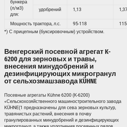
бункера
(л/м3)
удобрений
1,13
1,3
для:
Мощность трактора, л.с.
95-118
115
*) С прицепным (буксировочным) устройством.
Венгерский посевной агрегат K-
6200 для зерновых и травы,
внесения минудобрений и
дезинфицирующих микрогранул
от сельхозмашзавода KÜHNE
Посевные агрегаты Kühne 6200 (K-6200)
«Сельскохозяйственного машиностроительного завода
KÜHNE(1 предназначены для сева зерновых культур,
травянистых растений, внесения в почву
гранулированных минудобрений и дезинфицирующих
микрогранул, а также уплотнения посеянных рядов.