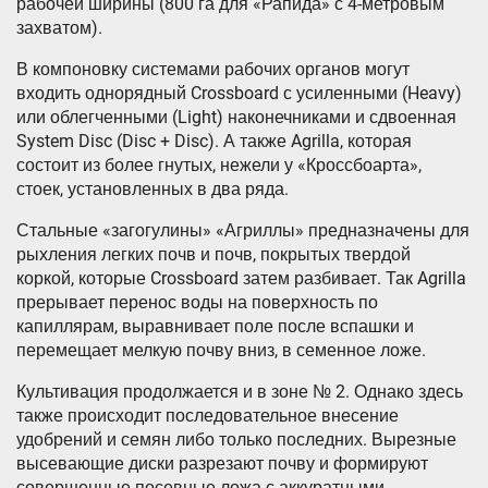
рабочей ширины (800 га для «Рапида» с 4-метровым
захватом).
В компоновку системами рабочих органов могут
входить однорядный Crossboard с усиленными (Heavy)
или облегченными (Light) наконечниками и сдвоенная
System Disc (Disc + Disc). А также Agrilla, которая
состоит из более гнутых, нежели у «Кроссбоарта»,
стоек, установленных в два ряда.
Стальные «загогулины» «Агриллы» предназначены для
рыхления легких почв и почв, покрытых твердой
коркой, которые Crossboard затем разбивает. Так Agrilla
прерывает перенос воды на поверхность по
капиллярам, выравнивает поле после вспашки и
перемещает мелкую почву вниз, в семенное ложе.
Культивация продолжается и в зоне № 2. Однако здесь
также происходит последовательное внесение
удобрений и семян либо только последних. Вырезные
высевающие диски разрезают почву и формируют
совершенные посевные ложа с аккуратными