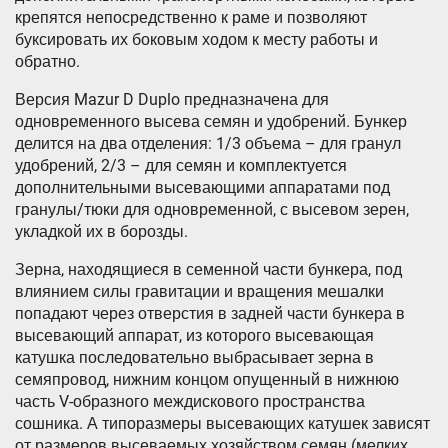
крепятся непосредственно к раме и позволяют
буксировать их боковым ходом к месту работы и
обратно.
Версия Mazur D Duplo предназначена для
одновременного высева семян и удобрений. Бункер
делится на два отделения: 1/3 объема – для гранул
удобрений, 2/3 – для семян и комплектуется
дополнительными высевающими аппаратами под
гранулы/тюки для одновременной, с высевом зерен,
укладкой их в борозды.
Зерна, находящиеся в семенной части бункера, под
влиянием силы гравитации и вращения мешалки
попадают через отверстия в задней части бункера в
высевающий аппарат, из которого высевающая
катушка последовательно выбрасывает зерна в
семяпровод, нижним концом опущенный в нижнюю
часть V-образного междискового пространства
сошника. А типоразмеры высевающих катушек зависят
от размеров высеваемых хозяйством семян (мелких,