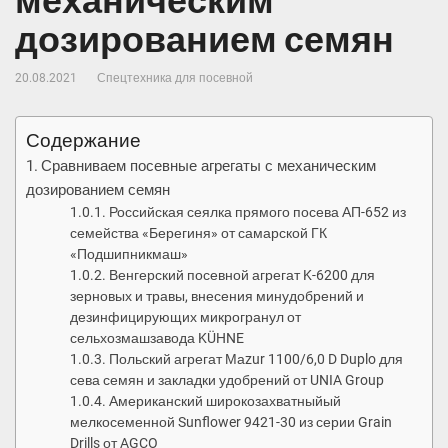
механическим
дозированием семян
20.08.2021
Спецтехника для посевной
Содержание
Сравниваем посевные агрегаты с механическим
дозированием семян
Российская сеялка прямого посева АП-652 из
семейства «Берегиня» от самарской ГК
«Подшипникмаш»
Венгерский посевной агрегат K-6200 для
зерновых и травы, внесения минудобрений и
дезинфицирующих микрогранул от
сельхозмашзавода KÜHNE
Польский агрегат Маzur 1100/6,0 D Duplo для
сева семян и закладки удобрений от UNIA Group
Американский широкозахватныйый
мелкосеменной Sunflower 9421-30 из серии Grain
Drills от AGCO