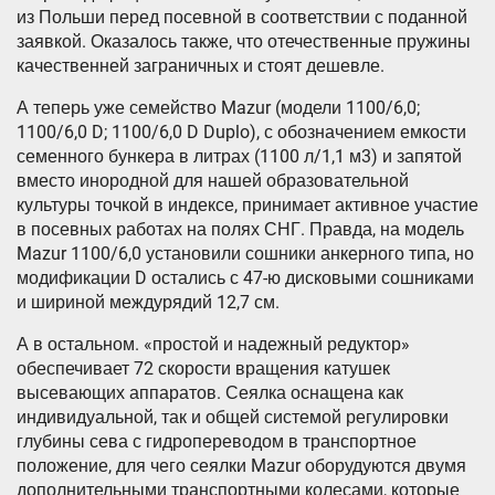
из Польши перед посевной в соответствии с поданной
заявкой. Оказалось также, что отечественные пружины
качественней заграничных и стоят дешевле.
А теперь уже семейство Mazur (модели 1100/6,0;
1100/6,0 D; 1100/6,0 D Duplo), с обозначением емкости
семенного бункера в литрах (1100 л/1,1 м3) и запятой
вместо инородной для нашей образовательной
культуры точкой в индексе, принимает активное участие
в посевных работах на полях СНГ. Правда, на модель
Mazur 1100/6,0 установили сошники анкерного типа, но
модификации D остались с 47-ю дисковыми сошниками
и шириной междурядий 12,7 см.
А в остальном. «простой и надежный редуктор»
обеспечивает 72 скорости вращения катушек
высевающих аппаратов. Сеялка оснащена как
индивидуальной, так и общей системой регулировки
глубины сева с гидропереводом в транспортное
положение, для чего сеялки Mazur оборудуются двумя
дополнительными транспортными колесами, которые