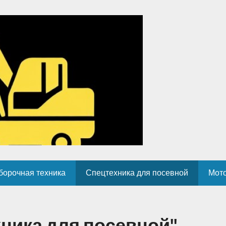
борочная техника
Спецтехника для посевной
Мот
ника для посевной"