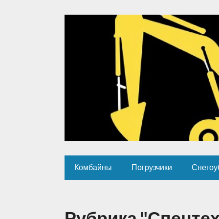
Комбайны
Погрузчики
Снегоу
Рубрика "Спецтех