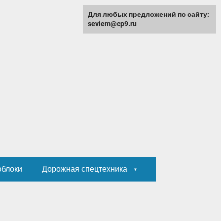
Для любых предложений по сайту:
seviem@cp9.ru
облоки
Дорожная спецтехника