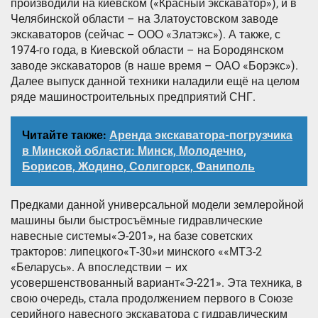
производили на киевском («Красный экскаватор»), и в
Челябинской области – на Златоустовском заводе
экскаваторов (сейчас – ООО «Златэкс»). А также, с
1974-го года, в Киевской области – на Бородянском
заводе экскаваторов (в наше время – ОАО «Борэкс»).
Далее выпуск данной техники наладили ещё на целом
ряде машиностроительных предприятий СНГ.
Читайте также:
Аренда экскаватора-погрузчика
в Минской области: Минск, Молодечно,
Борисов, Жодино, Солигорск, Фаниполь
Предками данной универсальной модели землеройной
машины были быстросъёмные гидравлические
навесные системы«Э-201», на базе советских
тракторов: липецкого«Т-30»и минского ««МТЗ-2
«Беларусь». А впоследствии – их
усовершенствованный вариант«Э-221». Эта техника, в
свою очередь, стала продолжением первого в Союзе
серийного навесного экскаватора с гидравлическим