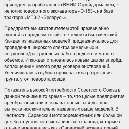
приводом, разработанного ВНИИ Стройдормашем, –
неполноповоротного экскаватора «Э-153», на базе
трактора «МТЗ-2 «Беларусь».
Предприятием-изготовителем этой чрезвычайно
нужной в народном хозяйстве техники был киевский .
Каждая из названных моделей предназначалась для
проведения широкого спектра земельных и
погрузочно/разгрузочных работ среднего и малого
объёмов. И каждая становилась новым шагом вперёд,
воплощением целого ряда усовершенствований.
Увеличивались глубина прокопа, сила разрезания
грунта, угол поворота ковша.
Показатель высокой потребности Советского Союза в
данной технике в то время – то, что целые предприятия
преобразовывали в экскаваторные заводы, для
выпуска исключительно названных выше моделей. В
частности, Саранский мотороремонтный; или большой
цех Златоустовского механического завода, которые с
отныне именовались как «Саранский экскаваторный