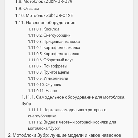
Мотоблок «Zubr» JR-Q79
Отзывы
Мотоблок Zubr JR-Q12E
Навесное оборудование
Косилки
Снегоуборщик
Прицепная тележка
Картофелесажалка
Картофелекопалка
Оборотный плуг
Почвофрезы
Грунтозацепы
Утяжелители
Окучник
Насос
Самодельное оборудование для мотоблока
Зубр
Чертежи самодельного роторного
снегоуборщика
Видео и чертежи роторной косилки для
мотоблока “Зубр”:
Мотоблоки Зубр: лучшие модели и какое навесное