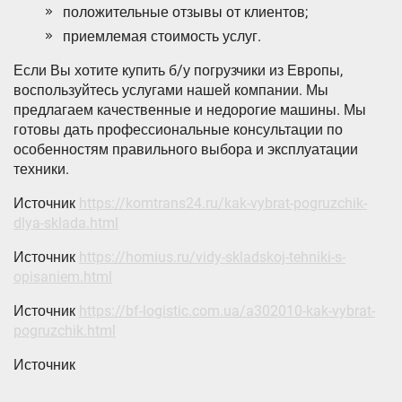
положительные отзывы от клиентов;
приемлемая стоимость услуг.
Если Вы хотите купить б/у погрузчики из Европы,
воспользуйтесь услугами нашей компании. Мы
предлагаем качественные и недорогие машины. Мы
готовы дать профессиональные консультации по
особенностям правильного выбора и эксплуатации
техники.
Источник
https://komtrans24.ru/kak-vybrat-pogruzchik-
dlya-sklada.html
Источник
https://homius.ru/vidy-skladskoj-tehniki-s-
opisaniem.html
Источник
https://bf-logistic.com.ua/a302010-kak-vybrat-
pogruzchik.html
Источник