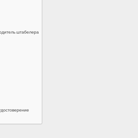
одитель штабелера
удостоверение