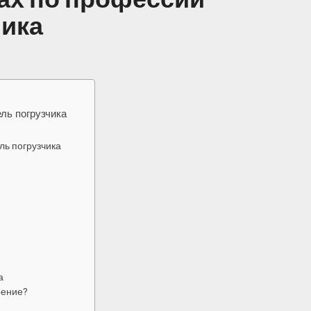
чика
ль погрузчика
ль погрузчика
а
рение?