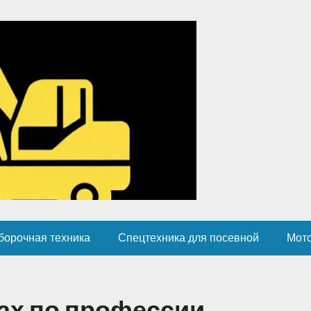
борочная техника
Спецтехника для посевной
Мот
ах по профессии