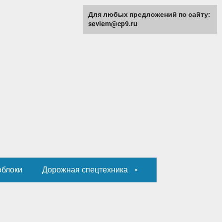
Для любых предложений по сайту:
seviem@cp9.ru
облоки
Дорожная спецтехника