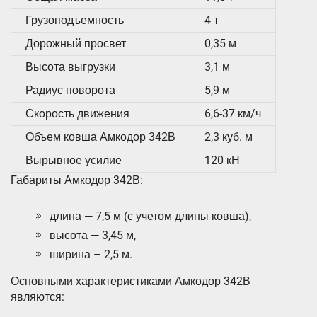
Грузоподъемность
4 т
Дорожный просвет
0,35 м
Высота выгрузки
3,1 м
Радиус поворота
5,9 м
Скорость движения
6,6-37 км/ч
Объем ковша Амкодор 342В
2,3 куб. м
Вырывное усилие
120 кН
Габариты Амкодор 342В:
длина — 7,5 м (с учетом длины ковша),
высота — 3,45 м,
ширина – 2,5 м.
Основными характеристиками Амкодор 342В
являются: