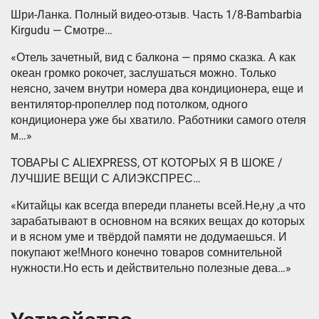
Шри-Ланка. Полный видео-отзыв. Часть 1/8-Bambarbia
Kirgudu — Смотре…
«Отель зачетный, вид с балкона — прямо сказка. А как
океан громко рокочет, заслушаться можно. Только
неясно, зачем внутри номера два кондиционера, еще и
вентилятор-пропеллер под потолком, одного
кондиционера уже бы хватило. Работники самого отеля
м…»
ТОВАРЫ С ALIEXPRESS, ОТ КОТОРЫХ Я В ШОКЕ /
ЛУЧШИЕ ВЕЩИ С АЛИЭКСПРЕС…
«Китайцы как всегда впереди планеты всей.Не,ну ,а что
зарабатывают в основном на всяких вещах до которых
и в ясном уме и твёрдой памяти не додумаешься. И
покупают же!Много конечно товаров сомнительной
нужности.Но есть и действительно полезные дева…»