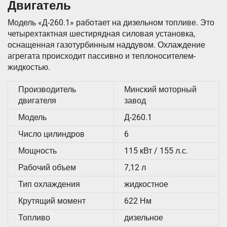
Двигатель
Модель «Д-260.1» работает на дизельном топливе. Это
четырехтактная шестирядная силовая установка,
оснащенная газотурбинным наддувом. Охлаждение
агрегата происходит пассивно и теплоносителем-
жидкостью.
Производитель
Минский моторный
двигателя
завод
Модель
Д-260.1
Число цилиндров
6
Мощность
115 кВт / 155 л.с.
Рабочий объем
7,12 л
Тип охлаждения
жидкостное
Крутящий момент
622 Нм
Топливо
дизельное